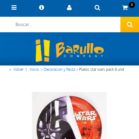
0
<
Volver
|
Inicio
>
Decoracion y fiesta
>
Platos star wars pack 8 und