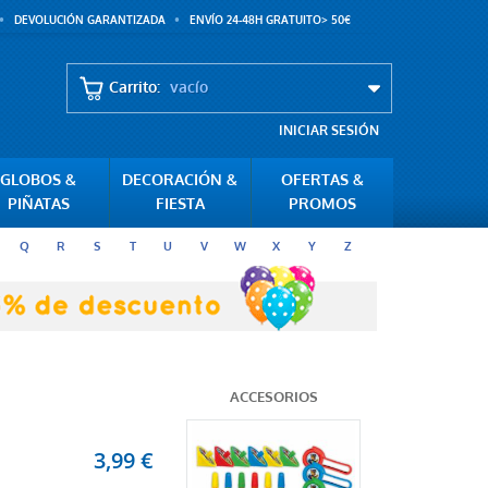
DEVOLUCIÓN GARANTIZADA
ENVÍO 24-48H GRATUITO> 50€
Carrito:
vacío
INICIAR SESIÓN
GLOBOS &
DECORACIÓN &
OFERTAS &
PIÑATAS
FIESTA
PROMOS
Q
R
S
T
U
V
W
X
Y
Z
ACCESORIOS
3,99 €