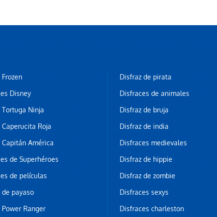
z Frozen
Disfraz de pirata
ces Disney
Disfraces de animales
z Tortuga Ninja
Disfraz de bruja
z Caperucita Roja
Disfraz de india
z Capitán América
Disfraces medievales
ces de Superhéroes
Disfraz de hippie
ces de películas
Disfraz de zombie
z de payaso
Disfraces sexys
z Power Ranger
Disfraces charleston