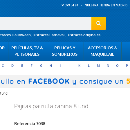
91 399 34 84
NUESTRA TIENDA EN MADRID
sfraces Halloween
,
Disfraces Carnaval
,
Disfraces originales
POR
PELÍCULAS, TV &
PELUCAS Y
ACCESORIOS &
PERSONAJES
SOMBREROS
MAQUILLAJE
C
D
E
F
G
H
I
J
K
L
M
N
O
P
 8 und
Pajitas patrulla canina 8 und
Referencia
7038