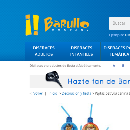
Ejemplo:
Di
DISFRACES
DISFRACES
DISFRACES 
ADULTOS
INFANTILES
TEMÁTICA
Disfraces y productos de fiesta alfabéticamente:
A
B
<
Volver
|
Inicio
>
Decoracion y fiesta
>
Pajitas patrulla canina