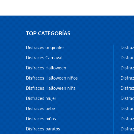
TOP CATEGORÍAS
Disfraces originales
Disfra
Disfraces Carnaval
Disfra
Disfraces Halloween
Disfra
Disfraces Halloween niños
Disfra
Disfraces Halloween niña
Disfra
Disfraces mujer
Disfra
Disfraces bebe
Disfra
Disfraces niños
Disfra
Disfraces baratos
Disfra