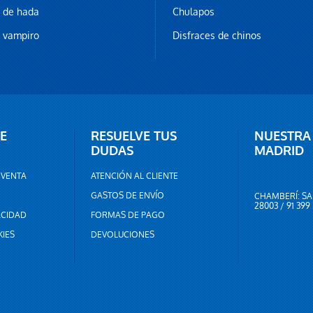
z de hada
Chulapos
z vampiro
Disfraces de chinos
E
RESUELVE TUS
NUESTRA
DUDAS
MADRID
 VENTA
ATENCIÓN AL CLIENTE
GASTOS DE ENVÍO
CHAMBERÍ: SA
28003 / 91 399
ACIDAD
FORMAS DE PAGO
KIES
DEVOLUCIONES