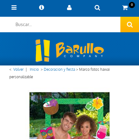
0
<
Volver
|
Inicio
>
Decoracion y fiesta
>
Marco fotos hawai
personalizable