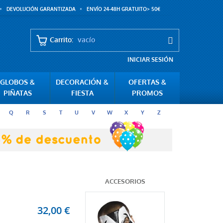
DEVOLUCIÓN GARANTIZADA
ENVÍO 24-48H GRATUITO> 50€
Carrito:
vacío
INICIAR SESIÓN
GLOBOS &
DECORACIÓN &
OFERTAS &
PIÑATAS
FIESTA
PROMOS
Q
R
S
T
U
V
W
X
Y
Z
ACCESORIOS
32,00 €