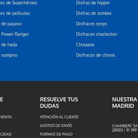
ces de Superhéroes
Disfraz de hippie
ces de películas
Disfraz de zombie
z de payaso
Disfraces sexys
z Power Ranger
Disfraces charleston
z de hada
Chulapos
z vampiro
Disfraces de chinos
E
RESUELVE TUS
NUESTRA
DUDAS
MADRID
 VENTA
ATENCIÓN AL CLIENTE
GASTOS DE ENVÍO
CHAMBERÍ: SA
28003 / 91 399
ACIDAD
FORMAS DE PAGO