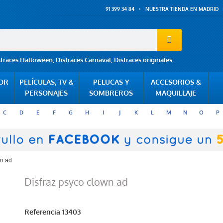
91 399 34 84
NUESTRA TIENDA EN MADRID
sfraces Halloween
,
Disfraces Carnaval
,
Disfraces originales
POR
PELÍCULAS, TV &
PELUCAS Y
ACCESORIOS &
PERSONAJES
SOMBREROS
MAQUILLAJE
C
D
E
F
G
H
I
J
K
L
M
N
O
P
wn ad
Disfraz psyco clown ad
Referencia
13403