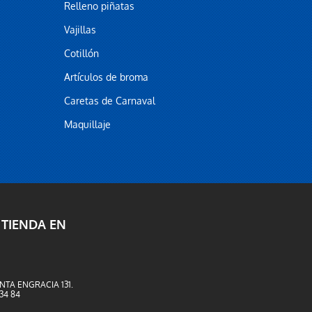
Relleno piñatas
Vajillas
Cotillón
Artículos de broma
Caretas de Carnaval
Maquillaje
 TIENDA EN
NTA ENGRACIA 131.
 34 84