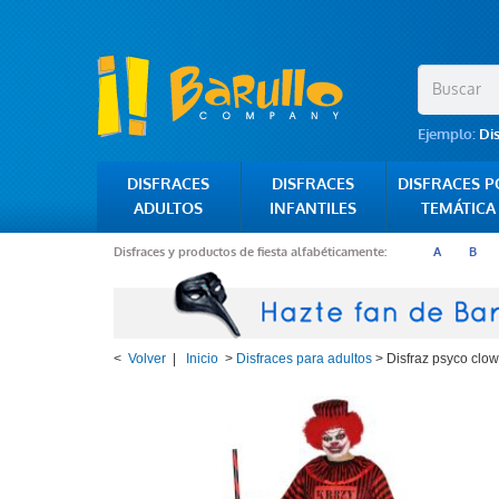
Ejemplo:
Di
DISFRACES
DISFRACES
DISFRACES 
ADULTOS
INFANTILES
TEMÁTICA
Disfraces y productos de fiesta alfabéticamente:
A
B
<
Volver
|
Inicio
>
Disfraces para adultos
>
Disfraz psyco clo