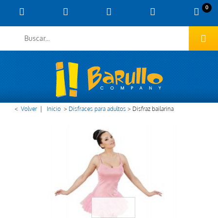
0
<
Volver
|
Inicio
>
Disfraces para adultos
>
Disfraz bailarina