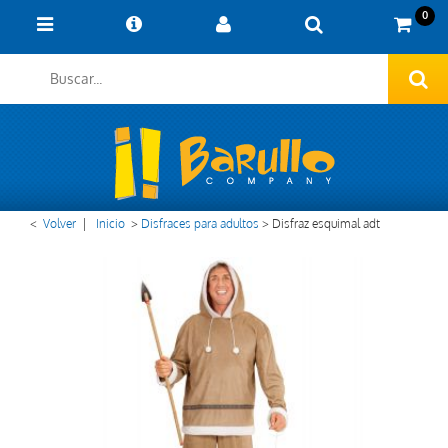
0
<
Volver
|
Inicio
>
Disfraces para adultos
>
Disfraz esquimal adt