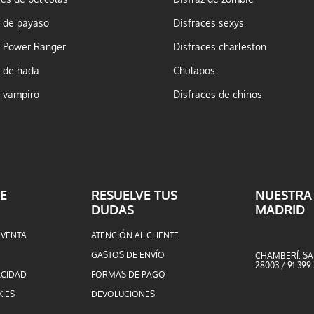
z de payaso
Disfraces sexys
z Power Ranger
Disfraces charleston
z de hada
Chulapos
z vampiro
Disfraces de chinos
E
RESUELVE TUS
NUESTRA
DUDAS
MADRID
 VENTA
ATENCIÓN AL CLIENTE
GASTOS DE ENVÍO
CHAMBERÍ: SA
28003 / 91 399
ACIDAD
FORMAS DE PAGO
KIES
DEVOLUCIONES