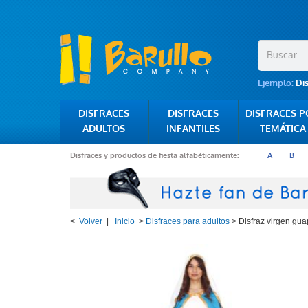
Ejemplo:
Di
DISFRACES
DISFRACES
DISFRACES 
ADULTOS
INFANTILES
TEMÁTICA
Disfraces y productos de fiesta alfabéticamente:
A
B
<
Volver
|
Inicio
>
Disfraces para adultos
>
Disfraz virgen gu