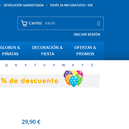
DEVOLUCIÓN GARANTIZADA
ENVÍO 24-48H GRATUITO> 50€
Carrito:
vacío
INICIAR SESIÓN
GLOBOS &
DECORACIÓN &
OFERTAS &
PIÑATAS
FIESTA
PROMOS
Q
R
S
T
U
V
W
X
Y
Z
29,90 €