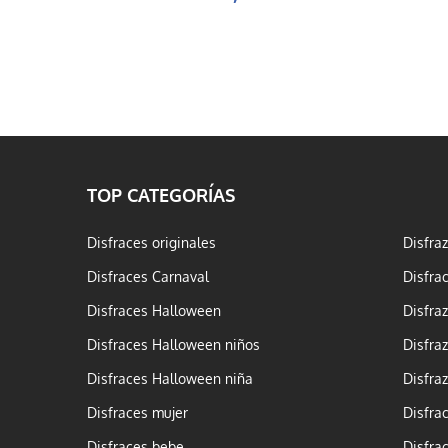
TOP CATEGORÍAS
Disfraces originales
Disfra
Disfraces Carnaval
Disfra
Disfraces Halloween
Disfra
Disfraces Halloween niños
Disfra
Disfraces Halloween niña
Disfra
Disfraces mujer
Disfra
Disfraces bebe
Disfra