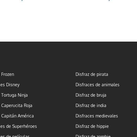
z Frozen
Disfraz de pirata
ces Disney
Disfraces de animales
z Tortuga Ninja
Disfraz de bruja
z Caperucita Roja
Disfraz de india
z Capitán América
Disfraces medievales
ces de Superhéroes
Disfraz de hippie
ces de películas
Disfraz de zombie