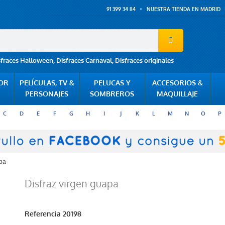
91 399 34 84
NUESTRA TIENDA EN MADRID
sfraces Halloween
,
Disfraces Carnaval
,
Disfraces originales
POR
PELÍCULAS, TV &
PELUCAS Y
ACCESORIOS &
PERSONAJES
SOMBREROS
MAQUILLAJE
C
D
E
F
G
H
I
J
K
L
M
N
O
P
apa
Disfraz virgen guapa
Referencia
20198