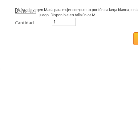
Disfraz de virgen María para mujer compuesto por túnica larga blanca, cintu
Más detalles
juego. Disponible en talla única M.
Cantidad: