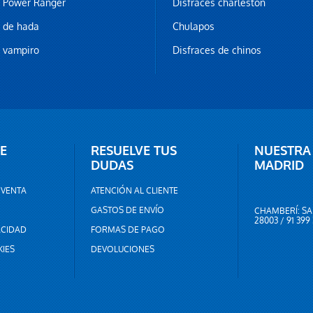
z Power Ranger
Disfraces charleston
z de hada
Chulapos
z vampiro
Disfraces de chinos
E
RESUELVE TUS
NUESTRA
DUDAS
MADRID
 VENTA
ATENCIÓN AL CLIENTE
GASTOS DE ENVÍO
CHAMBERÍ: SA
28003 / 91 399
ACIDAD
FORMAS DE PAGO
KIES
DEVOLUCIONES