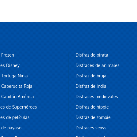
z Frozen
Disfraz de pirata
ces Disney
Disfraces de animales
z Tortuga Ninja
Disfraz de bruja
z Caperucita Roja
Disfraz de india
z Capitán América
Disfraces medievales
ces de Superhéroes
Disfraz de hippie
ces de películas
Disfraz de zombie
z de payaso
Disfraces sexys