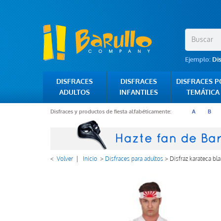
Ejemplo:
Di
DISFRACES
DISFRACES
DISFRACES 
ADULTOS
INFANTILES
TEMÁTICA
Disfraces y productos de fiesta alfabéticamente:
A
B
<
Volver
|
Inicio
>
Disfraces para adultos
>
Disfraz karateca bl