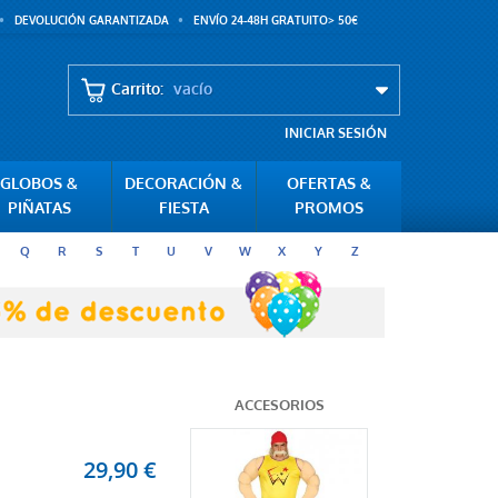
DEVOLUCIÓN GARANTIZADA
ENVÍO 24-48H GRATUITO> 50€
Carrito:
vacío
INICIAR SESIÓN
GLOBOS &
DECORACIÓN &
OFERTAS &
PIÑATAS
FIESTA
PROMOS
Q
R
S
T
U
V
W
X
Y
Z
ACCESORIOS
29,90 €