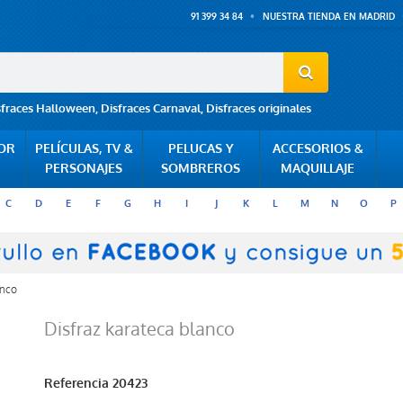
91 399 34 84
NUESTRA TIENDA EN MADRID
sfraces Halloween
,
Disfraces Carnaval
,
Disfraces originales
POR
PELÍCULAS, TV &
PELUCAS Y
ACCESORIOS &
PERSONAJES
SOMBREROS
MAQUILLAJE
C
D
E
F
G
H
I
J
K
L
M
N
O
P
anco
Disfraz karateca blanco
Referencia
20423