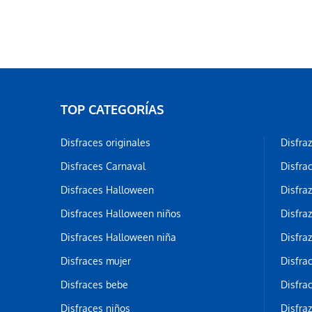
TOP CATEGORÍAS
Disfraces originales
Disfra
Disfraces Carnaval
Disfra
Disfraces Halloween
Disfra
Disfraces Halloween niños
Disfra
Disfraces Halloween niña
Disfra
Disfraces mujer
Disfra
Disfraces bebe
Disfra
Disfraces niños
Disfra