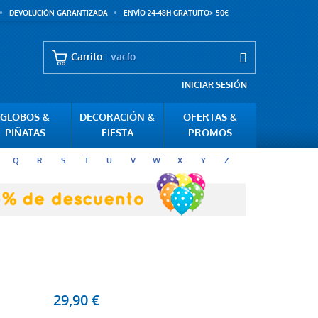
DEVOLUCIÓN GARANTIZADA
ENVÍO 24-48H GRATUITO> 50€
Carrito:
vacío
INICIAR SESIÓN
GLOBOS &
DECORACIÓN &
OFERTAS &
PIÑATAS
FIESTA
PROMOS
Q
R
S
T
U
V
W
X
Y
Z
29,90 €