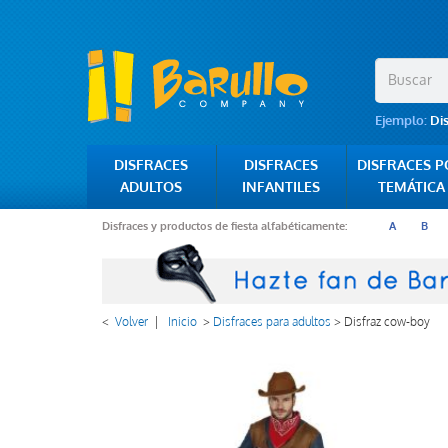
Ejemplo:
Di
DISFRACES
DISFRACES
DISFRACES 
ADULTOS
INFANTILES
TEMÁTICA
Disfraces y productos de fiesta alfabéticamente:
A
B
<
Volver
|
Inicio
>
Disfraces para adultos
>
Disfraz cow-boy