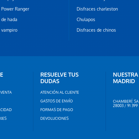
z Power Ranger
Disfraces charleston
z de hada
Chulapos
z vampiro
Disfraces de chinos
E
RESUELVE TUS
NUESTRA
DUDAS
MADRID
 VENTA
ATENCIÓN AL CLIENTE
GASTOS DE ENVÍO
CHAMBERÍ: SA
28003 / 91 399
ACIDAD
FORMAS DE PAGO
KIES
DEVOLUCIONES