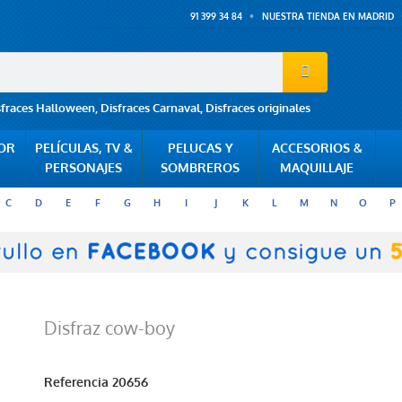
91 399 34 84
NUESTRA TIENDA EN MADRID
sfraces Halloween
,
Disfraces Carnaval
,
Disfraces originales
POR
PELÍCULAS, TV &
PELUCAS Y
ACCESORIOS &
PERSONAJES
SOMBREROS
MAQUILLAJE
C
D
E
F
G
H
I
J
K
L
M
N
O
P
Disfraz cow-boy
Referencia
20656