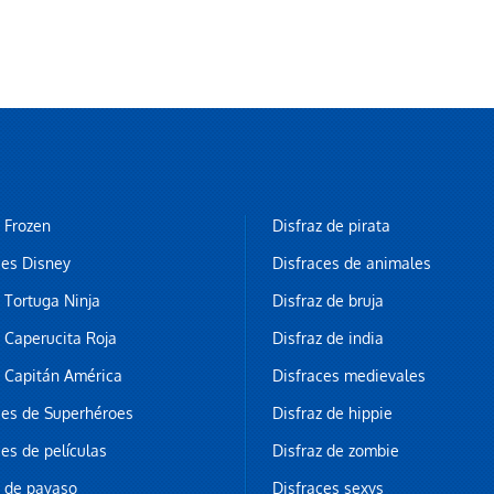
z Frozen
Disfraz de pirata
ces Disney
Disfraces de animales
z Tortuga Ninja
Disfraz de bruja
z Caperucita Roja
Disfraz de india
z Capitán América
Disfraces medievales
ces de Superhéroes
Disfraz de hippie
ces de películas
Disfraz de zombie
z de payaso
Disfraces sexys