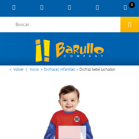
0
<
Volver
|
Inicio
>
Disfraces infantiles
>
Disfraz bebé luchador