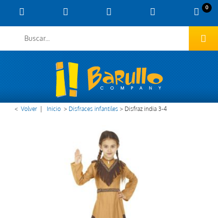
0
<
Volver
|
Inicio
>
Disfraces infantiles
>
Disfraz india 3-4