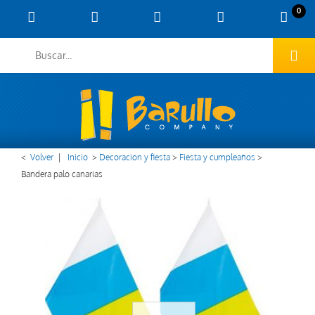
0
<
Volver
|
Inicio
>
Decoracion y fiesta
>
Fiesta y cumpleaños
>
Bandera palo canarias