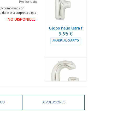
 K y combínalo con
a darle una sorpresa a esa
NO DISPONIBLE
Globo helio letra f
9,95 €
AÑADIR AL CARRITO
Globo helio letra g
AGO
DEVOLUCIONES
9,95 €
AÑADIR AL CARRITO