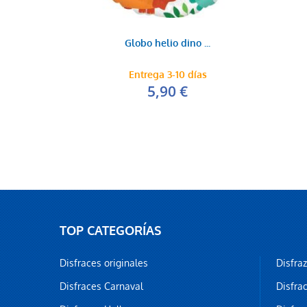
Globo helio dino ...
Entrega 3-10 días
5,90 €
TOP CATEGORÍAS
Disfraces originales
Disfra
Disfraces Carnaval
Disfra