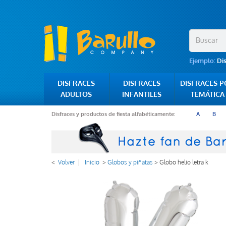
Ejemplo:
Di
DISFRACES
DISFRACES
DISFRACES 
ADULTOS
INFANTILES
TEMÁTICA
Disfraces y productos de fiesta alfabéticamente:
A
B
<
Volver
|
Inicio
>
Globos y piñatas
>
Globo helio letra k