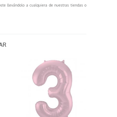
coste llevándolo a cualquiera de nuestras tiendas o
Globo helio letra u
9,95 €
AÑADIR AL CARRITO
AR
Globo helio letra r
9,95 €
AÑADIR AL CARRITO