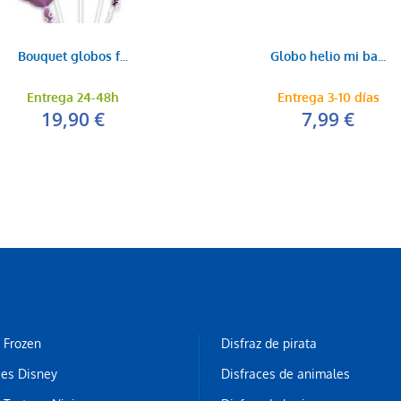
Bouquet globos f...
Globo helio mi ba...
Entrega 24-48h
Entrega 3-10 días
19,90 €
7,99 €
z Frozen
Disfraz de pirata
ces Disney
Disfraces de animales