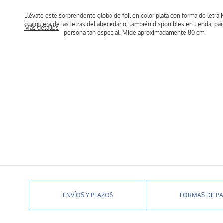
Llévate este sorprendente globo de foil en color plata con forma de letra
cualquiera de las letras del abecedario, también disponibles en tienda, par
Más detalles
persona tan especial. Mide aproximadamente 80 cm.
ENVÍOS Y PLAZOS
FORMAS DE P