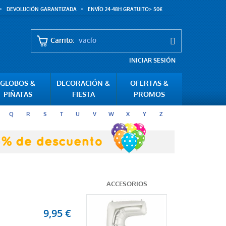
DEVOLUCIÓN GARANTIZADA
ENVÍO 24-48H GRATUITO> 50€
Carrito:
vacío
INICIAR SESIÓN
GLOBOS &
DECORACIÓN &
OFERTAS &
PIÑATAS
FIESTA
PROMOS
Q
R
S
T
U
V
W
X
Y
Z
ACCESORIOS
9,95 €