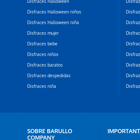
Disfraces Halloween
Disfra
Disfraces Halloween niños
Disfra
Disfraces Halloween niña
Disfra
Disfraces mujer
Disfra
Disfraces bebe
Disfra
Disfraces niños
Disfra
Disfraces baratos
Disfra
Disfraces despedidas
Disfra
Disfraces niña
Disfra
SOBRE BARULLO
IMPORTANT
COMPANY