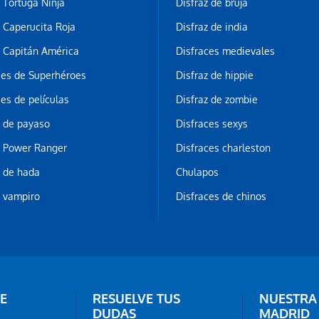
z Tortuga Ninja
Disfraz de bruja
z Caperucita Roja
Disfraz de india
z Capitán América
Disfraces medievales
ces de Superhéroes
Disfraz de hippie
ces de películas
Disfraz de zombie
z de payaso
Disfraces sexys
z Power Ranger
Disfraces charleston
z de hada
Chulapos
z vampiro
Disfraces de chinos
E
RESUELVE TUS
NUESTRA
DUDAS
MADRID