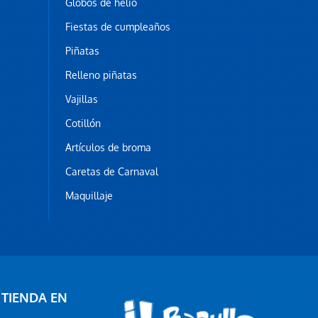
Globos de helio
Globo helio letra O
9,95 €
Fiestas de cumpleaños
AÑADIR AL CARRITO
Piñatas
Relleno piñatas
Vajillas
Cotillón
Artículos de broma
Caretas de Carnaval
Maquillaje
Globo helio letra p
9,95 €
AÑADIR AL CARRITO
 TIENDA EN