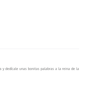
Globo helio letra t
9,95 €
AÑADIR AL CARRITO
a y dedícale unas bonitas palabras a la reina de la