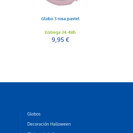
Globo 3 rosa pastel
Entrega 24-48h
9,95 €
Globo helio letra n
9,95 €
AÑADIR AL CARRITO
Globos
Decoración Halloween