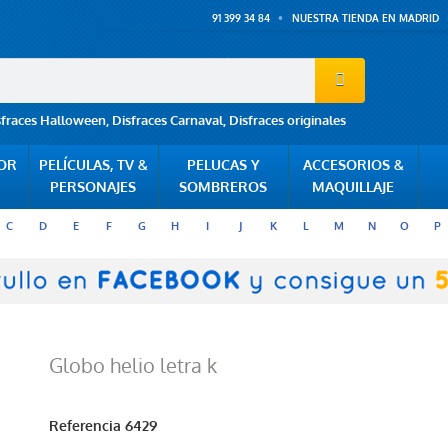
91 399 34 84
NUESTRA TIENDA EN MADRID
sfraces Halloween
,
Disfraces Carnaval
,
Disfraces originales
POR
PELÍCULAS, TV &
PELUCAS Y
ACCESORIOS &
PERSONAJES
SOMBREROS
MAQUILLAJE
C
D
E
F
G
H
I
J
K
L
M
N
O
P
Globo helio letra k
Referencia
6429