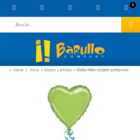
0
<
Volver
|
Inicio
>
Globos y piñatas
>
Globo helio corazon jumbo kiwi