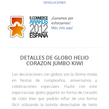
DEVOLUCIONES
Globo helio coraz...
7,90 €
¡Ganamos por
esforzarnos!
AÑADIR AL CARRITO
Más info aquí
DETALLES DE GLOBO HELIO
CORAZON JUMBO KIWI
Las decoraciones con globos son la última moda
en fiestas de cumpleaños, aniversarios y
Globo helio coraz...
7,90 €
celebraciones especiales. Hazte con este
espectacular globo gigante en forma de corazón
AÑADIR AL CARRITO
de color kiwi que podrás inflar de una forma
fácil utilizando la botella desechable de helio