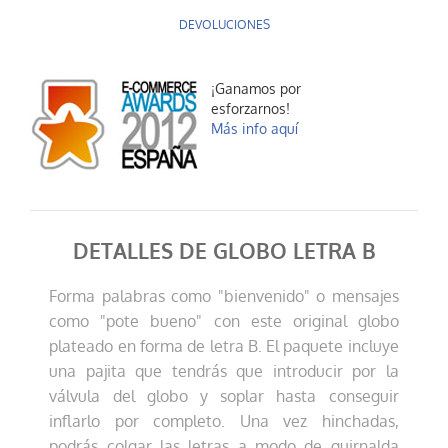
DEVOLUCIONES
¡Ganamos por
Globo letra G
esforzarnos!
3,99 €
Más info aquí
AÑADIR AL CARRITO
DETALLES DE GLOBO LETRA B
Forma palabras como "bienvenido" o mensajes
como "pote bueno" con este original globo
plateado en forma de letra B. El paquete incluye
una pajita que tendrás que introducir por la
Globo letra H
válvula del globo y soplar hasta conseguir
3,99 €
inflarlo por completo. Una vez hinchadas,
AÑADIR AL CARRITO
podrás colgar las letras a modo de guirnalda