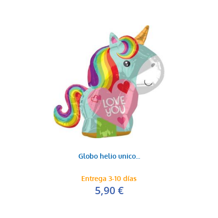
3,99 €
AÑADIR AL CARRITO
Globo letra Q
3,99 €
Globo helio unico...
AÑADIR AL CARRITO
Entrega 3-10 días
5,90 €