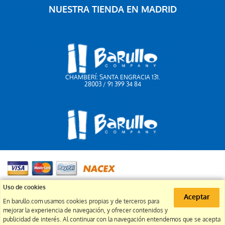
NUESTRA TIENDA EN MADRID
CHAMBERÍ: SANTA ENGRACIA 131.
28003 / 91 399 34 84
91 399 34 84
Uso de cookies
Aceptar
En barullo.com usamos cookies propias y de terceros para
info@barullo.com
mejorar la experiencia de navegación, y ofrecer contenidos y
publicidad de interés. Al continuar con la navegación entendemos que se acepta