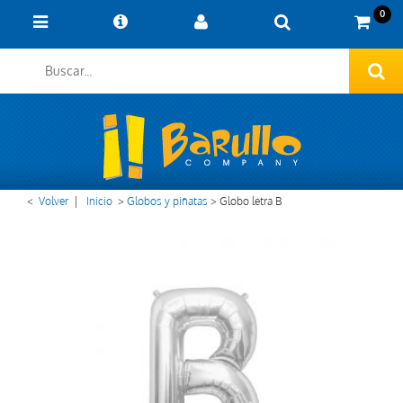
0
<
Volver
|
Inicio
>
Globos y piñatas
>
Globo letra B