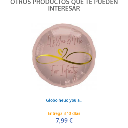
OTROS PRODUCTOS QUE TE PUEDEN
INTERESAR
Globo letra K
3,99 €
AÑADIR AL CARRITO
Globo letra L
3,99 €
Globo helio you a...
AÑADIR AL CARRITO
Entrega 3-10 días
7,99 €