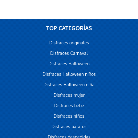
TOP CATEGORÍAS
Disfraces originales
Disfraces Carnaval
Disfraces Halloween
Globo letra U
Disfraces Halloween niños
3,99 €
Disfraces Halloween niña
AÑADIR AL CARRITO
Disfraces mujer
Disfraces bebe
Disfraces niños
Disfraces baratos
Disfraces despedidas