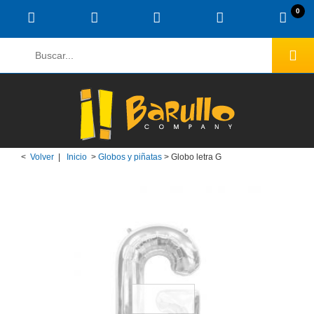
0
<
Volver
|
Inicio
>
Globos y piñatas
>
Globo letra G