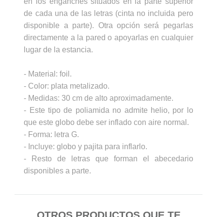
en los enganches situados en la parte superior
de cada una de las letras (cinta no incluida pero
disponible a parte). Otra opción será pegarlas
directamente a la pared o apoyarlas en cualquier
lugar de la estancia.
- Material: foil.
- Color: plata metalizado.
- Medidas: 30 cm de alto aproximadamente.
Globo letra I
- Este tipo de poliamida no admite helio, por lo
3,99 €
que este globo debe ser inflado con aire normal.
AÑADIR AL CARRITO
- Forma: letra G.
- Incluye: globo y pajita para inflarlo.
- Resto de letras que forman el abecedario
disponibles a parte.
OTROS PRODUCTOS QUE TE