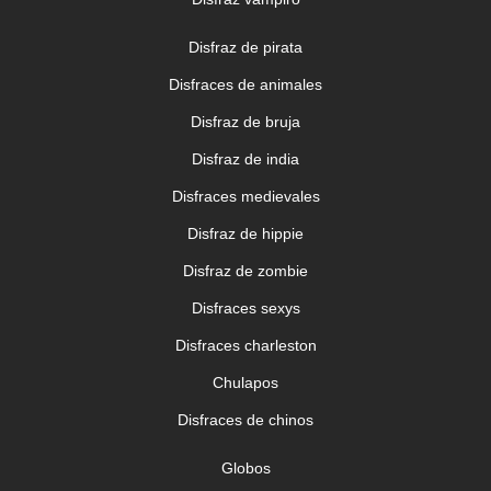
Disfraz de pirata
Disfraces de animales
Globo letra U
Disfraz de bruja
3,99 €
Disfraz de india
AÑADIR AL CARRITO
Disfraces medievales
Disfraz de hippie
Disfraz de zombie
Disfraces sexys
Disfraces charleston
Chulapos
Disfraces de chinos
Globos