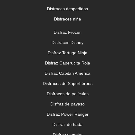
Disfraces despedidas
Disfraces niña
Disfraz Frozen
Globo letra R
3,99 €
Disfraces Disney
AÑADIR AL CARRITO
Disfraz Tortuga Ninja
Disfraz Caperucita Roja
Disfraz Capitán América
Disfraces de Superhéroes
Disfraces de películas
Disfraz de payaso
Disfraz Power Ranger
Globo letra T
Disfraz de hada
3,99 €
AÑADIR AL CARRITO
Disfraz vampiro