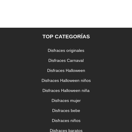
3,99 €
AÑADIR AL CARRITO
TOP CATEGORÍAS
Disfraces originales
Disfraces Carnaval
Disfraces Halloween
Disfraces Halloween niños
Globo letra Q
3,99 €
Disfraces Halloween niña
AÑADIR AL CARRITO
Disfraces mujer
Disfraces bebe
Disfraces niños
Disfraces baratos