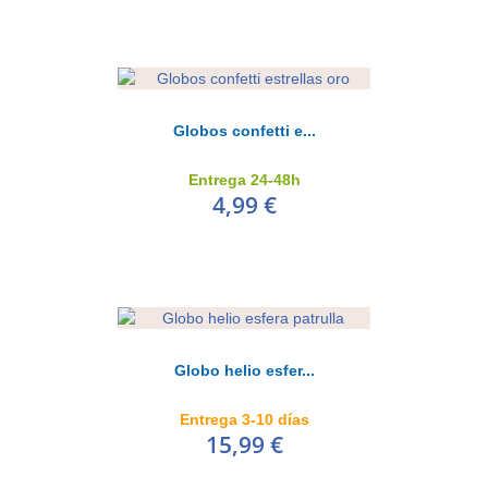
Globos confetti e...
Globo letra N
Entrega 24-48h
4,99 €
3,99 €
AÑADIR AL CARRITO
Globo helio esfer...
Entrega 3-10 días
15,99 €
Globo letra O