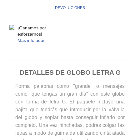
DEVOLUCIONES
¡Ganamos por
Globo letra G
esforzarnos!
3,99 €
Más info aquí
AÑADIR AL CARRITO
DETALLES DE GLOBO LETRA G
Forma palabras como "grande" o mensajes
como "que tengas un gran día" con este globo
con forma de letra G. El paquete incluye una
pajita que tendrás que introducir por la válvula
del globo y soplar hasta conseguir inflarlo por
Globo letra H
3,99 €
completo. Una vez hinchadas, podrás colgar las
letras a modo de guirnalda utilizando cinta atada
AÑADIR AL CARRITO