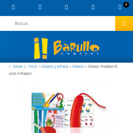
0
<
Volver
|
Inicio
>
Globos y piñatas
>
Globos
>
Globos modelar (5
unid.+inflador)