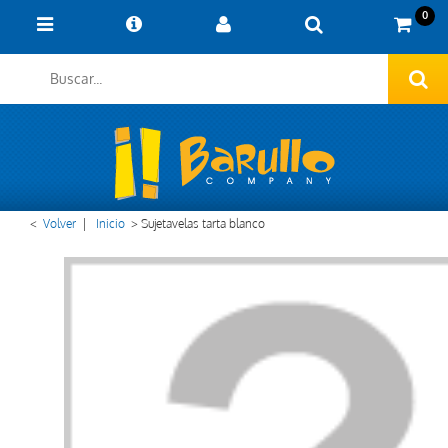
0
<
Volver
|
Inicio
>
Sujetavelas tarta blanco