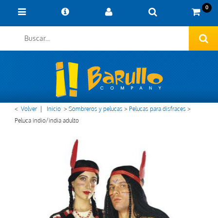
0
<
Volver
|
Inicio
>
Sombreros y pelucas
>
Pelucas para disfraces
>
Peluca indio/india adulto