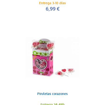
Entrega 3-10 días
6,99 €
Pack regalitos fu...
9,95 €
AÑADIR AL CARRITO
Piruletas corazones
Entrega 24-48h