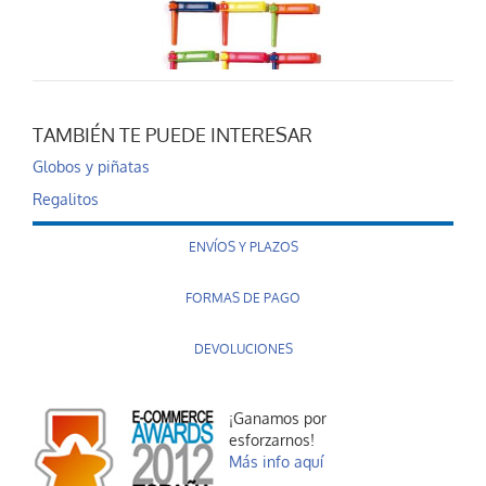
TAMBIÉN TE PUEDE INTERESAR
Carraca grande
Globos y piñatas
0,35 €
Regalitos
AÑADIR AL CARRITO
ENVÍOS Y PLAZOS
FORMAS DE PAGO
DEVOLUCIONES
¡Ganamos por
esforzarnos!
Castañuela mini
Más info aquí
0,35 €