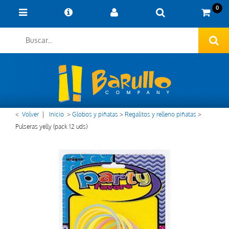
0
<
Volver
|
Inicio
>
Globos y piñatas
>
Regalitos y relleno piñatas
>
Pulseras yelly (pack 12 uds)