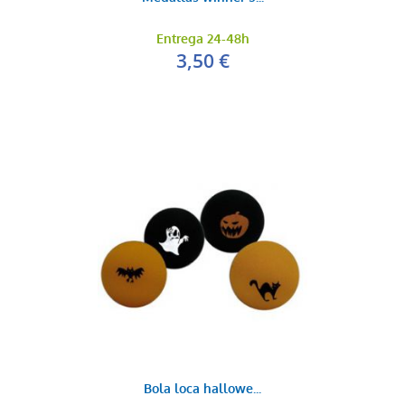
Entrega 24-48h
3,50 €
Murga
0,35 €
AÑADIR AL CARRITO
Manos aplauso peq...
0,35 €
AÑADIR AL CARRITO
Bola loca hallowe...