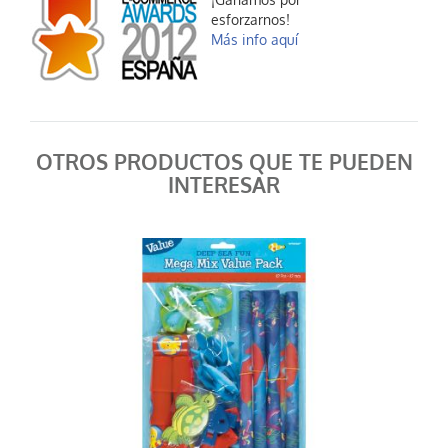
¡Ganamos por
esforzarnos!
Castañuela mini
Más info aquí
0,35 €
AÑADIR AL CARRITO
OTROS PRODUCTOS QUE TE PUEDEN
INTERESAR
Murga
0,35 €
AÑADIR AL CARRITO