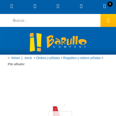
0
<
Volver
|
Inicio
>
Globos y piñatas
>
Regalitos y relleno piñatas
>
Pito afilador