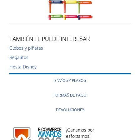
TAMBIÉN TE PUEDE INTERESAR
Carraca grande
Globos y piñatas
0,35 €
Regalitos
AÑADIR AL CARRITO
Fiesta Disney
ENVÍOS Y PLAZOS
FORMAS DE PAGO
DEVOLUCIONES
¡Ganamos por
Castañuela mini
esforzarnos!
0,35 €