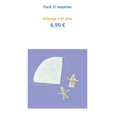
Pack 12 raquetas
Entrega 3-10 días
Murga
4,99 €
0,35 €
AÑADIR AL CARRITO
Manos aplauso peq...
0,35 €
AÑADIR AL CARRITO