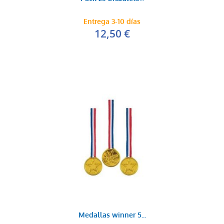
Baraja naipes
Entrega 3-10 días
0,35 €
12,50 €
AÑADIR AL CARRITO
Pack regalitos fu...
9,95 €
AÑADIR AL CARRITO
Medallas winner 5...