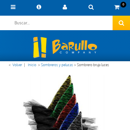
0
<
Volver
|
Inicio
>
Sombreros y pelucas
>
Sombrero bruja luces