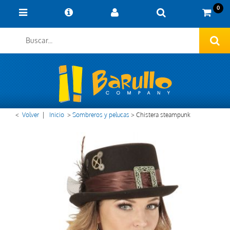
0
<
Volver
|
Inicio
>
Sombreros y pelucas
>
Chistera steampunk