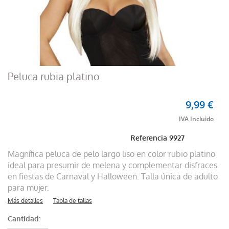
Peluca rubia platino
9,99 €
Referencia
9927
Magnífica peluca de pelo largo liso en color rubio platino
ideal para presumir de melena y complementar disfraces
en fiestas de Carnaval y Halloween. Talla única de adulto
para mujer.
Más detalles
Tabla de tallas
Cantidad: