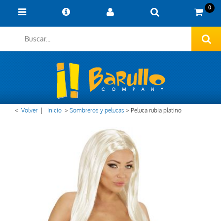
0
<
Volver
|
Inicio
>
Sombreros y pelucas
>
Peluca rubia platino