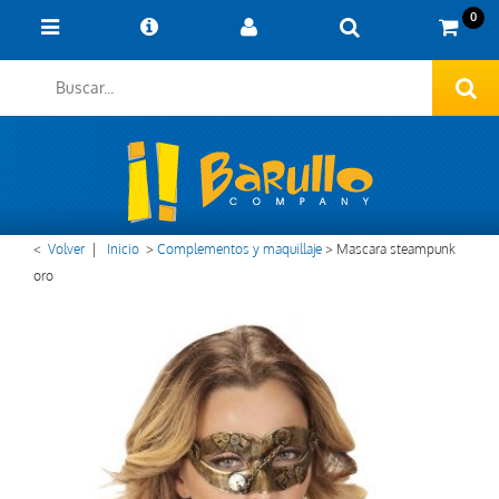
0
<
Volver
|
Inicio
>
Complementos y maquillaje
>
Mascara steampunk
oro