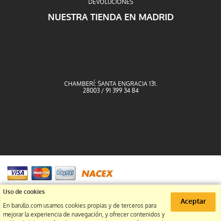
DEVOLUCIONES
NUESTRA TIENDA EN MADRID
CHAMBERÍ: SANTA ENGRACIA 131.
28003 / 91 399 34 84
91 399 34 84
Uso de cookies
Aceptar
En barullo.com usamos cookies propias y de terceros para
info@barullo.com
mejorar la experiencia de navegación, y ofrecer contenidos y