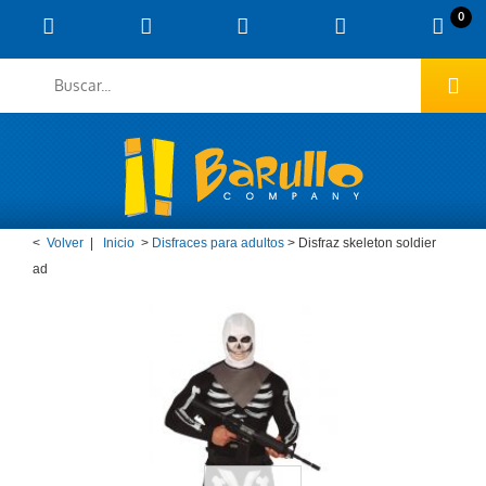
0
<
Volver
|
Inicio
>
Disfraces para adultos
>
Disfraz skeleton soldier
ad