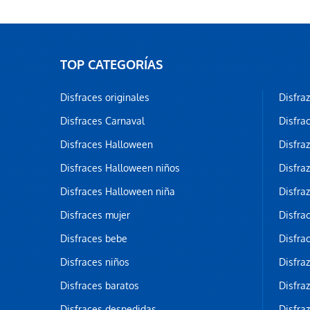
TOP CATEGORÍAS
Disfraces originales
Disfra
Disfraces Carnaval
Disfra
Disfraces Halloween
Disfra
Disfraces Halloween niños
Disfra
Disfraces Halloween niña
Disfra
Disfraces mujer
Disfra
Disfraces bebe
Disfra
Disfraces niños
Disfra
Disfraces baratos
Disfra
Disfraces despedidas
Disfra