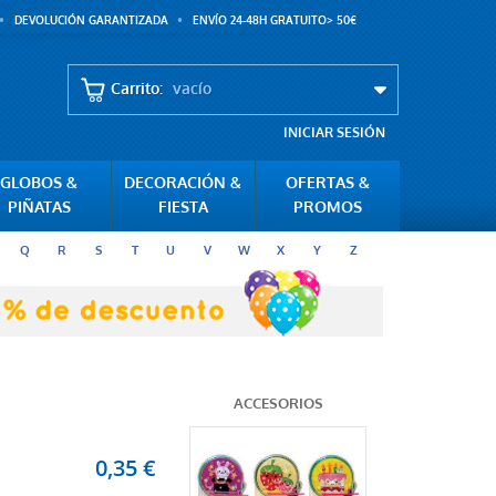
DEVOLUCIÓN GARANTIZADA
ENVÍO 24-48H GRATUITO> 50€
Carrito:
vacío
INICIAR SESIÓN
GLOBOS &
DECORACIÓN &
OFERTAS &
PIÑATAS
FIESTA
PROMOS
Q
R
S
T
U
V
W
X
Y
Z
ACCESORIOS
0,35 €