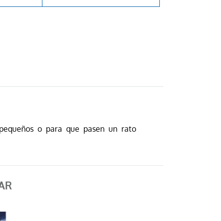
Pito afilador
0,35 €
s pequeños o para que pasen un rato
AÑADIR AL CARRITO
AR