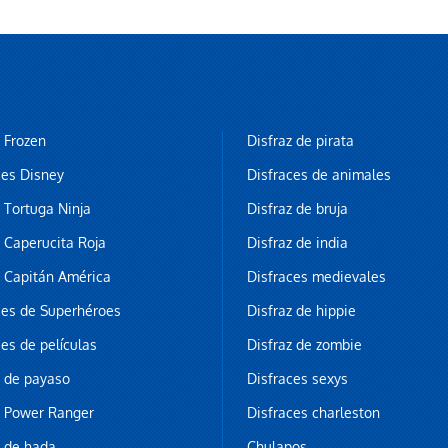
z Frozen
Disfraz de pirata
ces Disney
Disfraces de animales
z Tortuga Ninja
Disfraz de bruja
z Caperucita Roja
Disfraz de india
z Capitán América
Disfraces medievales
ces de Superhéroes
Disfraz de hippie
ces de películas
Disfraz de zombie
z de payaso
Disfraces sexys
z Power Ranger
Disfraces charleston
z de hada
Chulapos