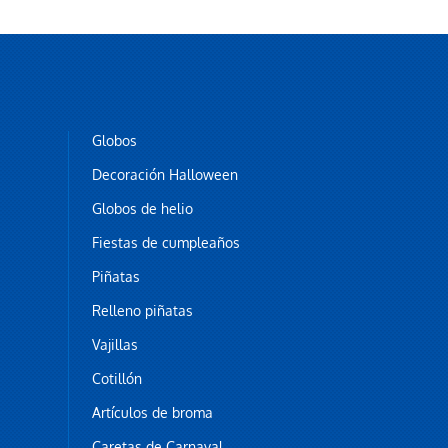
Globos
Baraja naipes
Decoración Halloween
0,35 €
Globos de helio
AÑADIR AL CARRITO
Fiestas de cumpleaños
Piñatas
Relleno piñatas
Vajillas
Cotillón
Artículos de broma
Caretas de Carnaval