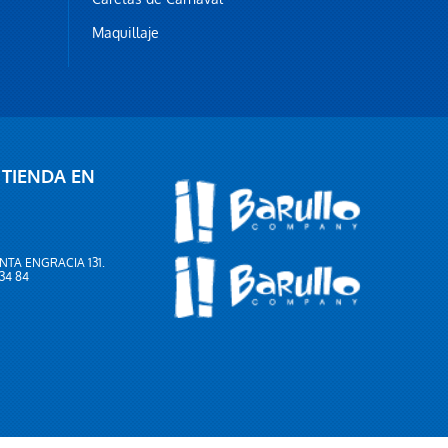
Rana saltarina
0,35 €
Maquillaje
AÑADIR AL CARRITO
 TIENDA EN
NTA ENGRACIA 131.
 34 84