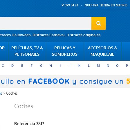
91 399 34 84
NUESTRA TIENDA EN MADRID
sfraces Halloween
,
Disfraces Carnaval
,
Disfraces originales
POR
PELÍCULAS, TV &
PELUCAS Y
ACCESORIOS &
PERSONAJES
SOMBREROS
MAQUILLAJE
C
D
E
F
G
H
I
J
K
L
M
N
O
P
as
>
Coches
Coches
Referencia
3817