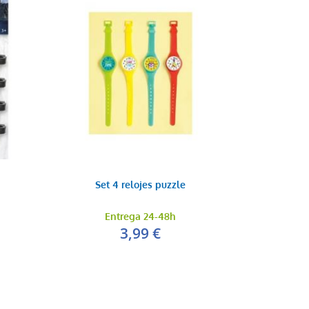
Murga
0,35 €
AÑADIR AL CARRITO
Set 4 relojes puzzle
Entrega 24-48h
3,99 €
Manos aplauso peq...
0,35 €
AÑADIR AL CARRITO