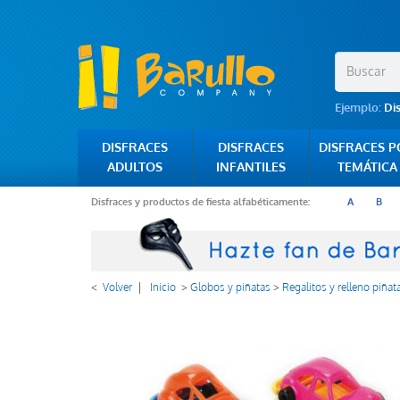
Ejemplo:
Di
DISFRACES
DISFRACES
DISFRACES 
ADULTOS
INFANTILES
TEMÁTICA
Disfraces y productos de fiesta alfabéticamente:
A
B
<
Volver
|
Inicio
>
Globos y piñatas
>
Regalitos y relleno piñat