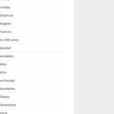
monday
Morphsuit
Muppets
musicos
my little pony
Navidad
navidades
niñas
niños
nochevieja
Novedades
Ofertas
Oktoberfest
online