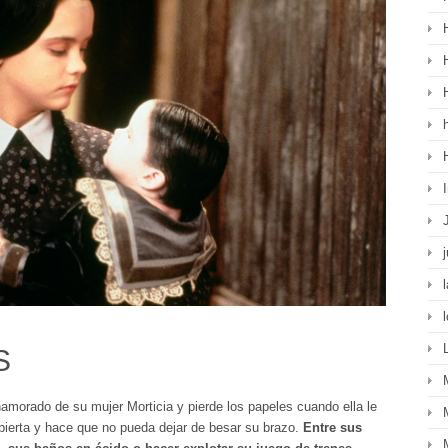
S
amorado de su mujer Morticia y pierde los papeles cuando ella le
spierta y hace que no pueda dejar de besar su brazo.
Entre sus