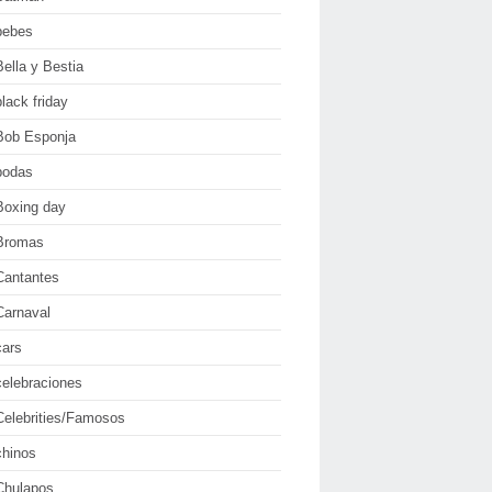
bebes
Bella y Bestia
black friday
Bob Esponja
bodas
Boxing day
Bromas
Cantantes
Carnaval
cars
celebraciones
Celebrities/Famosos
chinos
Chulapos