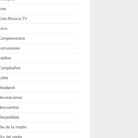
cine
Cine-Música-TV
circo
Complementos
comuniones
cotillon
Cumpleaños
cyber
Deadpool
decoraciones
descuentos
Despedidas
Dia de la madre
Día del padre