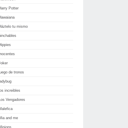
Harry Potter
Hawaiana
Háztelo tu mismo
hinchables
Hippies
Inocentes
Joker
juego de tronos
ladybug
los increibles
Los Vengadores
Malefica
Mia and me
Minions