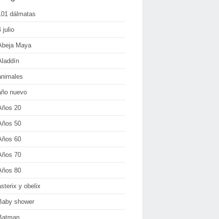
101 dálmatas
 julio
Abeja Maya
Aladdín
animales
año nuevo
Años 20
Años 50
Años 60
Años 70
Años 80
asterix y obelix
Baby shower
Batman