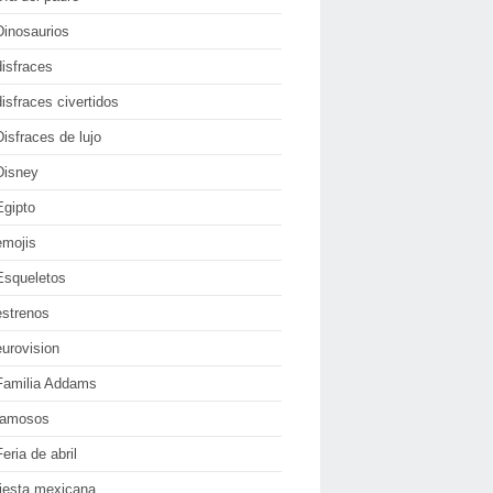
Dinosaurios
disfraces
disfraces civertidos
Disfraces de lujo
Disney
Egipto
emojis
Esqueletos
estrenos
eurovision
Familia Addams
famosos
Feria de abril
fiesta mexicana