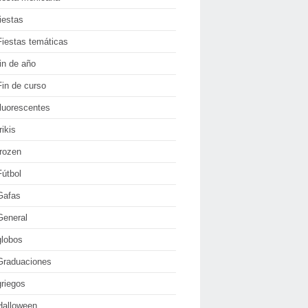
fiestas
Fiestas temáticas
fin de año
Fin de curso
fluorescentes
rikis
frozen
Fútbol
Gafas
General
globos
Graduaciones
griegos
Halloween