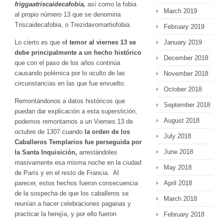
friggaatriscaidecafobia,
así como la fobia
March 2019
al propio número 13 que se denomina
Triscaidecafobia, o Trezidavomartiofobia.
February 2019
January 2019
Lo cierto es que e
l temor al viernes 13 se
debe principalmente a un hecho histórico
December 2018
que con el paso de los años continúa
causando polémica por lo oculto de las
November 2018
circunstancias en las que fue envuelto.
October 2018
Remontándonos a datos históricos que
September 2018
puedan dar explicación a esta superstición,
August 2018
podemos remontarnos a un Viernes 13 de
octubre de 1307 cuando
la orden de los
July 2018
Caballeros Templarios fue perseguida por
June 2018
la Santa Inquisición,
arrestándoles
masivamente esa misma noche en la ciudad
May 2018
de París y en el resto de Francia. Al
April 2018
parecer, estos hechos fueron consecuencia
de la sospecha de que los caballeros se
March 2018
reunían a hacer celebraciones paganas y
practicar la herejía, y por ello fueron
February 2018