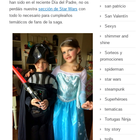
han sido en el reciente Día del Padre, no os
san patricio
perdáis nuestra
sección de Star Wars
con
todo lo necesario para cumpleaños
San Valentín
temáticos de fans de la saga.
Sexys
shimmer and
shine
Sorteos y
promociones
spiderman
star wars
steampunk
Superhéroes
tematicas
Tortugas Ninja
toy story
trolls