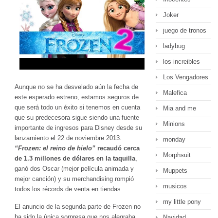
Joker
juego de tronos
ladybug
los increibles
Los Vengadores
Aunque no se ha desvelado aún la fecha de
Malefica
este esperado estreno, estamos seguros de
que será todo un éxito si tenemos en cuenta
Mia and me
que su predecesora sigue siendo una fuente
Minions
importante de ingresos para Disney desde su
lanzamiento el 22 de noviembre 2013.
monday
“Frozen: el reino de hielo”
recaudó cerca
Morphsuit
de 1.3 millones de dólares en la taquilla
,
ganó dos Oscar (mejor película animada y
Muppets
mejor canción) y su merchandising rompió
musicos
todos los récords de venta en tiendas.
my little pony
El anuncio de la segunda parte de Frozen no
ha sido la ùnica sorpresa que nos alegraba
Navidad