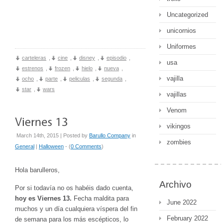
Uncategorized
unicornios
Uniformes
carteleras
,
cine
,
disney
,
episodio
,
usa
estrenos
,
frozen
,
hielo
,
nueva
,
vajilla
ocho
,
parte
,
peliculas
,
segunda
,
star
,
wars
vajillas
Venom
vikingos
March 14th, 2015 | Posted by
Barullo Company
in
zombies
General
|
Halloween
- (
0 Comments
)
Hola barulleros,
Archivo
Por si todavía no os habéis dado cuenta,
hoy es Viernes 13.
Fecha maldita para
June 2022
muchos y un día cualquiera víspera del fin
February 2022
de semana para los más escépticos, lo