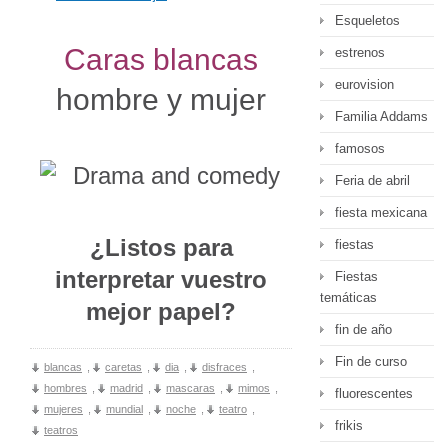
Esqueletos
Caras blancas
estrenos
eurovision
hombre y mujer
Familia Addams
famosos
Feria de abril
fiesta mexicana
¿Listos para
fiestas
interpretar vuestro
Fiestas
temáticas
mejor papel?
fin de año
Fin de curso
blancas
,
caretas
,
dia
,
disfraces
,
hombres
,
madrid
,
mascaras
,
mimos
,
fluorescentes
mujeres
,
mundial
,
noche
,
teatro
,
frikis
teatros