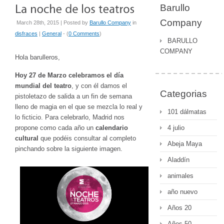
Barullo
Company
March 28th, 2015 | Posted by
Barullo Company
in
disfraces
|
General
- (
0 Comments
)
BARULLO
COMPANY
Hola barulleros,
Hoy 27 de Marzo celebramos el día
mundial del teatro
, y con él damos el
Categorias
pistoletazo de salida a un fin de semana
lleno de magia en el que se mezcla lo real y
101 dálmatas
lo ficticio. Para celebrarlo, Madrid nos
propone como cada año un
calendario
4 julio
cultural
que podéis consultar al completo
Abeja Maya
pinchando sobre la siguiente imagen.
Aladdín
animales
año nuevo
Años 20
Años 50