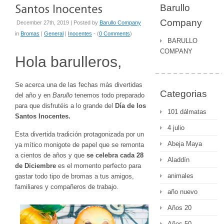
Barullo
Company
December 27th, 2019 | Posted by
Barullo Company
in
Bromas
|
General
|
Inocentes
- (
0 Comments
)
BARULLO
COMPANY
Hola barulleros,
Se acerca una de las fechas más divertidas
Categorias
del año y en
Barullo
tenemos todo preparado
para que disfrutéis a lo grande del
Día de los
101 dálmatas
Santos Inocentes.
4 julio
Esta divertida tradición protagonizada por un
Abeja Maya
ya mítico monigote de papel que se remonta
a cientos de años y que
se celebra cada 28
Aladdín
de Diciembre
es el momento perfecto para
animales
gastar todo tipo de bromas a tus amigos,
familiares y compañeros de trabajo.
año nuevo
Años 20
Años 50