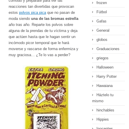
cómodo y prepárate para ver las
frozen
reacciones tan divertidas que provocan
Fútbol
estos
polvos pica pica
que no pasan de
moda siendo
una de las bromas estrella
Gafas
año tras año. Reparte los polvos sobre
General
alguna de la prendas de tu víctima y deja
que actúen hasta que le hagan sentir un
globos
incómodo picor temporal que le hará
Graduaciones
moverse y rascarse de forma enfermiza y
muy graciosa… ¿Te lo vas a perder?
griegos
Halloween
Harry Potter
Hawaiana
Háztelo tu
mismo
hinchables
Hippies
Inocentes