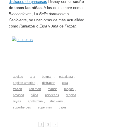
disfraces de princesas
Disney son
el sueño
de tosas las niñas.
A las de siempre como
Blancanieves
,
La Bella durmiente
o
Cenicienta
, se unen otras de más actualidad
como
Rapunzel
o
Elsa
y
Ana
de
Frozen
.
adultos
,
ana
,
batman
,
cabalgata
,
capitan america
,
disfraces
,
elsa
,
frozen
,
iron man
,
madrid
,
magos
,
navidad
,
niños
,
princesas
,
regalos
,
reyes
,
spiderman
,
star wars
,
superheroes
,
superman
,
trajes
1
2
»