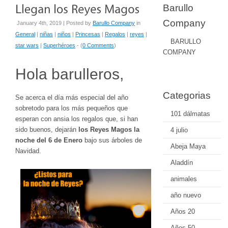
Barullo
Company
January 4th, 2019 | Posted by
Barullo Company
in
General
|
niñas
|
niños
|
Princesas
|
Regalos
|
reyes
|
BARULLO
star wars
|
Superhéroes
- (
0 Comments
)
COMPANY
Hola barulleros,
Categorias
Se acerca el día más especial del año
sobretodo para los más pequeños que
101 dálmatas
esperan con ansia los regalos que, si han
sido buenos, dejarán
los Reyes Magos la
4 julio
noche del 6 de Enero
bajo sus árboles de
Abeja Maya
Navidad.
Aladdín
animales
año nuevo
Años 20
Años 50