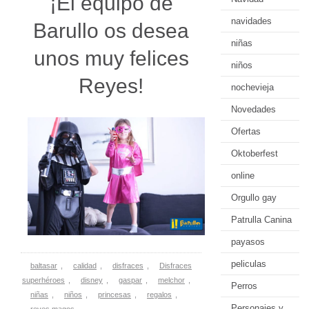
¡El equipo de
navidades
Barullo os desea
niñas
unos muy felices
niños
Reyes!
nochevieja
Novedades
Ofertas
Oktoberfest
online
Orgullo gay
Patrulla Canina
payasos
peliculas
baltasar
,
calidad
,
disfraces
,
Disfraces
superhéroes
,
disney
,
gaspar
,
melchor
,
Perros
niñas
,
niños
,
princesas
,
regalos
,
Personajes y