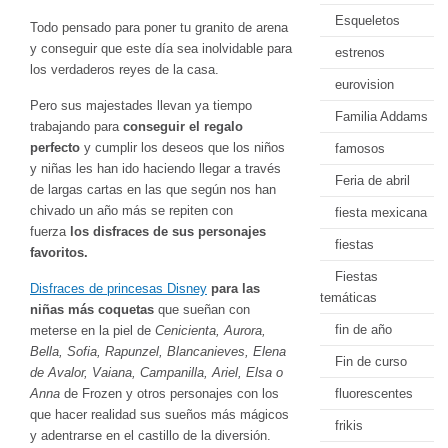
Esqueletos
Todo pensado para poner tu granito de arena
y conseguir que este día sea inolvidable para
estrenos
los verdaderos reyes de la casa.
eurovision
Pero sus majestades llevan ya tiempo
Familia Addams
trabajando para
conseguir el regalo
perfecto
y cumplir los deseos que los niños
famosos
y niñas les han ido haciendo llegar a través
Feria de abril
de largas cartas en las que según nos han
chivado un año más se repiten con
fiesta mexicana
fuerza
los disfraces de sus personajes
fiestas
favoritos.
Fiestas
Disfraces de princesas Disney
para las
temáticas
niñas más coquetas
que sueñan con
fin de año
meterse en la piel de
Cenicienta, Aurora,
Bella, Sofia, Rapunzel, Blancanieves, Elena
Fin de curso
de Avalor, Vaiana, Campanilla, Ariel, Elsa o
Anna
de Frozen y otros personajes con los
fluorescentes
que hacer realidad sus sueños más mágicos
frikis
y adentrarse en el castillo de la diversión.