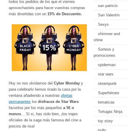
todos los pedidos de los que el viernes
san patricio
aprovechasteis para hacer vuestras compras
más divertidas con un
15% de Descuento.
San Valentín
Sexys
shimmer and
shine
Sorteos y
promociones
spiderman
star wars
Hoy no nos olvidamos del
Cyber Monday
y
steampunk
para celebrarlo hemos tirado la casa por la
Superhéroes
ventana añadiendo a nuestras
ofertas
permanentes
los
disfraces de Star Wars
tematicas
favoritos por los más pequeños
a 5€ o
Tortugas Ninja
menos
… Si si, has oído bien, ¡los trajes
oficiales de la saga más famosa del cine a
toy story
precios de risa!
trolls