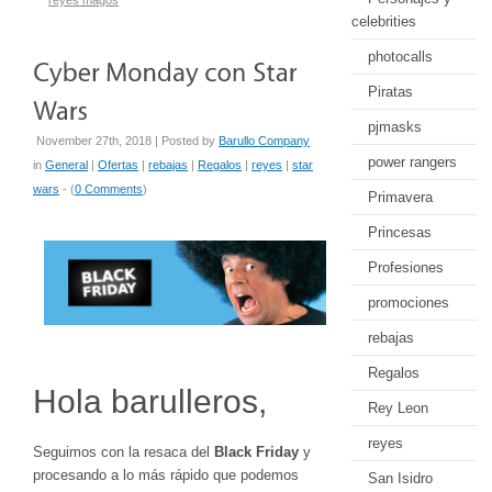
reyes magos
celebrities
photocalls
Piratas
pjmasks
November 27th, 2018 | Posted by
Barullo Company
power rangers
in
General
|
Ofertas
|
rebajas
|
Regalos
|
reyes
|
star
wars
- (
0 Comments
)
Primavera
Princesas
Profesiones
promociones
rebajas
Regalos
Hola barulleros,
Rey Leon
reyes
Seguimos con la resaca del
Black Friday
y
procesando a lo más rápido que podemos
San Isidro