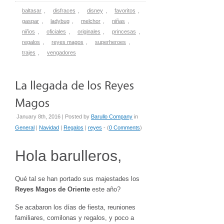
baltasar
,
disfraces
,
disney
,
favoritos
,
gaspar
,
ladybug
,
melchor
,
niñas
,
niños
,
oficiales
,
originales
,
princesas
,
regalos
,
reyes magos
,
superheroes
,
trajes
,
vengadores
January 8th, 2016 | Posted by
Barullo Company
in
General
|
Navidad
|
Regalos
|
reyes
- (
0 Comments
)
Hola barulleros,
Qué tal se han portado sus majestades los
Reyes Magos de Oriente
este año?
Se acabaron los días de fiesta, reuniones
familiares, comilonas y regalos, y poco a