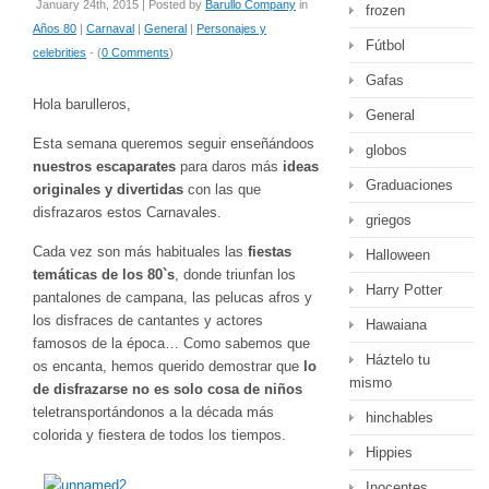
January 24th, 2015 | Posted by
Barullo Company
in
frozen
Años 80
|
Carnaval
|
General
|
Personajes y
Fútbol
celebrities
- (
0 Comments
)
Gafas
Hola barulleros,
General
Esta semana queremos seguir enseñándoos
globos
nuestros escaparates
para daros más
ideas
Graduaciones
originales y divertidas
con las que
disfrazaros estos Carnavales.
griegos
Cada vez son más habituales las
fiestas
Halloween
temáticas de los 80`s
, donde triunfan los
Harry Potter
pantalones de campana, las pelucas afros y
los disfraces de cantantes y actores
Hawaiana
famosos de la época… Como sabemos que
Háztelo tu
os encanta, hemos querido demostrar que
lo
mismo
de disfrazarse no es solo cosa de niños
teletransportándonos a la década más
hinchables
colorida y fiestera de todos los tiempos.
Hippies
Inocentes