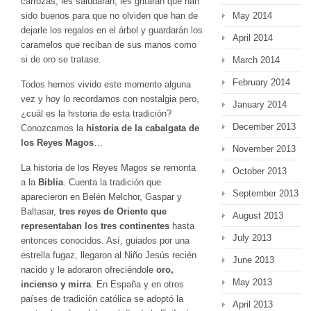
carrozas, les saludarán, les gritarán que han
sido buenos para que no olviden que han de
May 2014
dejarle los regalos en el árbol y guardarán los
April 2014
caramelos que reciban de sus manos como
si de oro se tratase.
March 2014
February 2014
Todos hemos vivido este momento alguna
vez y hoy lo recordamos con nostalgia pero,
January 2014
¿cuál es la historia de esta tradición?
December 2013
Conozcamos la
historia de la cabalgata de
los Reyes Magos
…
November 2013
La historia de los Reyes Magos se remonta
October 2013
a la
Biblia
. Cuenta la tradición que
September 2013
aparecieron en Belén Melchor, Gaspar y
Baltasar,
tres reyes de Oriente que
August 2013
representaban los tres continentes
hasta
July 2013
entonces conocidos. Así, guiados por una
estrella fugaz, llegaron al Niño Jesús recién
June 2013
nacido y le adoraron ofreciéndole
oro,
May 2013
incienso y mirra
. En España y en otros
países de tradición católica se adoptó la
April 2013