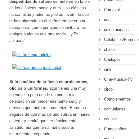
despedidas de soltero
es meterse en la piel
de los clásicos monja y cura. Los clásicos
Carnaval
nunca fallan y además podrás invertir lo que
cars
te has ahorrado en el disfraz en hacer una
buena obra, como por ejemplo invitar a tus
celebraciones
amigos a alguna que otra ronda… ¿Te
Celebrities/Famoso
animas?
chinos
Chulapos
cine
Cine-Música-TV
Si la temática de tu fiesta es profesiones,
oficios o uniformes,
aquí tienes una muy
circo
buena idea para acudir en pareja a la
Complementos
celebración sin perder ese punto sexy y
atrevido que tanto te caracteriza. Estamos
comuniones
seguros de que más de uno sufrirá un mareo
cotillon
al verte y tendrá que ser rápidamente
asistido, así que ten a mano todo tu
Cumpleaños
instrumental preparado…
cyber