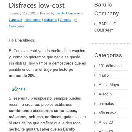
Barullo
Company
January 31st, 2015 | Posted by
Barullo Company
in
Carnaval
|
descuentos
|
disfraces
|
General
- (
0
BARULLO
Comments
)
COMPANY
Hola barulleros,
El Carnaval está ya a la vuelta de la esquina
Categorias
y, como no queremos que nadie se quede
sin disfraz, hoy vamos a demostraros que es
101 dálmatas
posible encontrar
el traje perfecto por
4 julio
menos de 20€.
Abeja Maya
Aladdín
Si ese es tu presupuesto, siempre puedes
animales
recurrir a crear tus propios estilismos
combinando accesorios como capas,
año nuevo
máscaras, pelucas, antifaces, gafas…
pero
Años 20
si eres de los que prefiere que le den todo
hecho, te gustará saber que en Barullo
Años 50