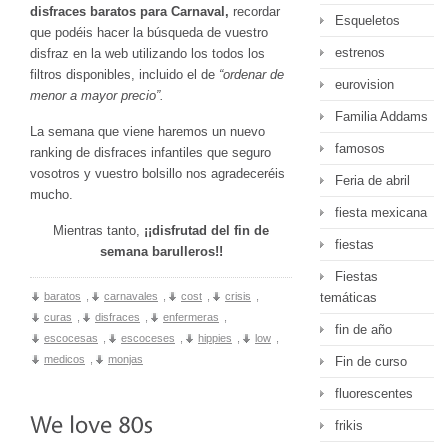
disfraces baratos para Carnaval,
recordar
Esqueletos
que podéis hacer la búsqueda de vuestro
estrenos
disfraz en la web utilizando los todos los
filtros disponibles, incluido el de
“ordenar de
eurovision
menor a mayor precio”.
Familia Addams
La semana que viene haremos un nuevo
famosos
ranking de disfraces infantiles que seguro
vosotros y vuestro bolsillo nos agradeceréis
Feria de abril
mucho.
fiesta mexicana
Mientras tanto,
¡¡disfrutad del fin de
fiestas
semana barulleros!!
Fiestas
baratos
,
carnavales
,
cost
,
crisis
,
temáticas
curas
,
disfraces
,
enfermeras
,
fin de año
escocesas
,
escoceses
,
hippies
,
low
,
medicos
,
monjas
Fin de curso
fluorescentes
frikis