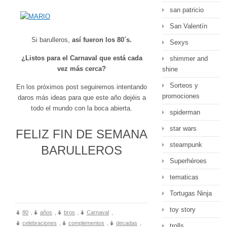
san patricio
San Valentín
Si barulleros,
así fueron los 80´s.
Sexys
¿Listos para el Carnaval que está cada
shimmer and
vez más cerca?
shine
Sorteos y
En los próximos post seguiremos intentando
promociones
daros más ideas para que este año dejéis a
todo el mundo con la boca abierta.
spiderman
star wars
FELIZ FIN DE SEMANA
steampunk
BARULLEROS
Superhéroes
tematicas
Tortugas Ninja
toy story
80
,
años
,
bros
,
Carnaval
,
celebraciones
,
complementos
,
decadas
,
trolls