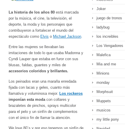
Joker
La historia de los años 80
está marcada
juego de tronos
por la música, el cine, la televisión, el
deporte, la moda y los personajes que
ladybug
contribuyeron a fortalecer el mundo del
espectáculo como
Elvis
o
Michael Jackson
.
los increibles
Los Vengadores
Entre las mujeres se llevaban las
imitaciones de todo lo que usaba Madonna y
Malefica
Cyndi Lauper que estaba en furor con sus
Mia and me
blusas, faldas, guantes y miles de
accesorios coloridos y brillantes.
Minions
Los peinados eran una maraña enredada
monday
fijada con lacas y geles, cuanto más
Morphsuit
llamativa y voluminosa mejor.
Los rockeros
imponían esta moda
con collares y
Muppets
brazaletes de pinchos, sprays multicolor
musicos
para el pelo y un sinfín de complementos
con el único fin de llamar la atención.
my little pony
We love 80´s y por eso tenemos un sinfín de
Navidad