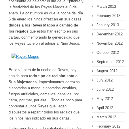
costumbre de celebrar el día de la Epifanía y
March 2013
la festividad de los Reyes Magos el 6 de
enero. La costumbre es que la noche del día
February 2013
5 de enero los niños ofrezcan en sus casas
January 2013
dulces a los Reyes Magos a cambio de
los regalos
que estos han escrito en sus
December 2012
cartas, conmemorando la generosidad que
los Reyes tuvieron al adorar al Niño Jesús.
November 2012
October 2012
September 2012
En la víspera de la noche de Reyes, hay
August 2012
cabida para
todo tipo de recibimiento a
July 2012
Sus Majestades
: impresionantes carrozas
elaboradas a mano, elaborados vestidos,
June 2012
fuegos artificiales, camellos, caballos, por
May 2012
tierra, por mar, por aire… Todo es poco para
contentar a unos Reyes que llegan
April 2012
dispuestos a repartir todos los regalos que
March 2012
los niños han indicado en sus cartas.
February 2012
La historia, la carta, la cabalgata, el roscón,