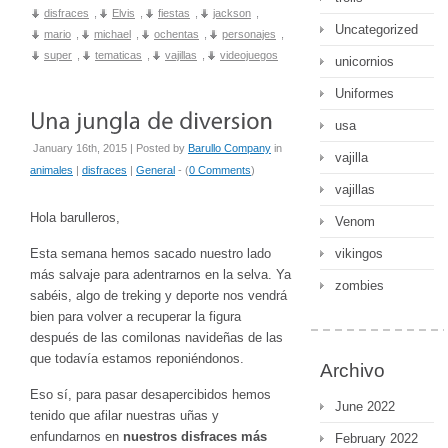
disfraces
,
Elvis
,
fiestas
,
jackson
,
Uncategorized
mario
,
michael
,
ochentas
,
personajes
,
super
,
tematicas
,
vajillas
,
videojuegos
unicornios
Uniformes
usa
January 16th, 2015 | Posted by
Barullo Company
in
vajilla
animales
|
disfraces
|
General
- (
0 Comments
)
vajillas
Hola barulleros,
Venom
Esta semana hemos sacado nuestro lado
vikingos
más salvaje para adentrarnos en la selva. Ya
zombies
sabéis, algo de treking y deporte nos vendrá
bien para volver a recuperar la figura
después de las comilonas navideñas de las
que todavía estamos reponiéndonos.
Archivo
Eso sí, para pasar desapercibidos hemos
June 2022
tenido que afilar nuestras uñas y
enfundarnos en
nuestros disfraces más
February 2022