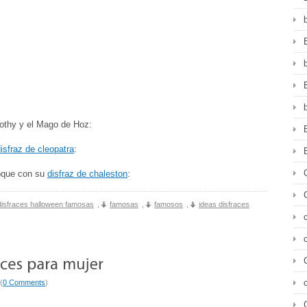
…
rothy y el Mago de Hoz:
isfraz de cleopatra
:
poque con su
disfraz de chaleston
:
disfraces halloween famosas
,
famosas
,
famosos
,
ideas disfraces
(
0 Comments
)