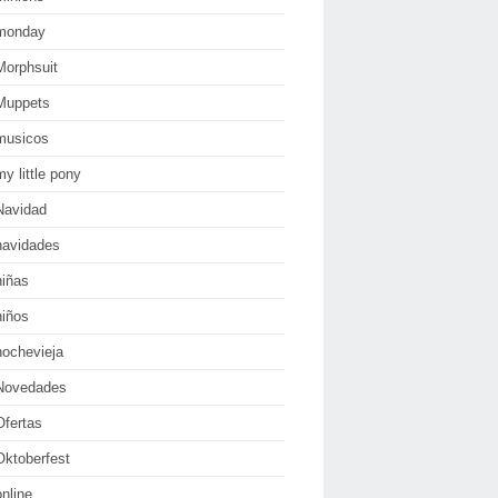
monday
Morphsuit
Muppets
musicos
my little pony
Navidad
navidades
niñas
niños
nochevieja
Novedades
Ofertas
Oktoberfest
online