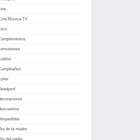
cine
Cine-Música-TV
circo
Complementos
comuniones
cotillon
Cumpleaños
cyber
Deadpool
decoraciones
descuentos
Despedidas
Dia de la madre
Día del padre