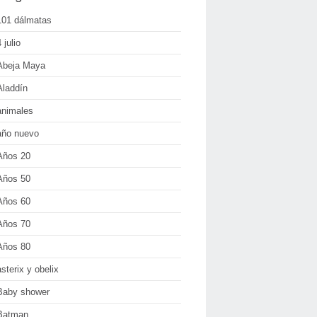
101 dálmatas
 julio
Abeja Maya
Aladdín
animales
año nuevo
Años 20
Años 50
Años 60
Años 70
Años 80
asterix y obelix
Baby shower
Batman