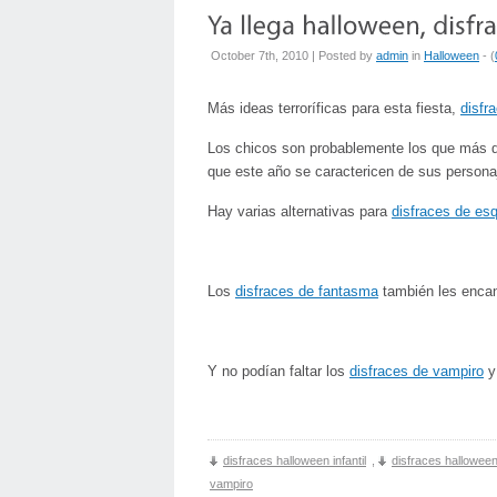
October 7th, 2010 | Posted by
admin
in
Halloween
- (
Más ideas terroríficas para esta fiesta,
disfr
Los chicos son probablemente los que más di
que este año se caractericen de sus personaj
Hay varias alternativas para
disfraces de es
Los
disfraces de fantasma
también les encan
Y no podían faltar los
disfraces de vampiro
y
disfraces halloween infantil
,
disfraces halloween
vampiro