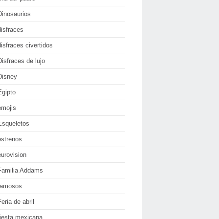
Dinosaurios
disfraces
disfraces civertidos
Disfraces de lujo
Disney
Egipto
emojis
Esqueletos
estrenos
eurovision
Familia Addams
famosos
Feria de abril
fiesta mexicana