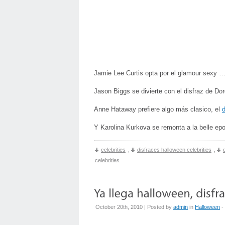
Jamie Lee Curtis opta por el glamour sexy 
Jason Biggs se divierte con el disfraz de Do
Anne Hataway prefiere algo más clasico, el
d
Y Karolina Kurkova se remonta a la belle e
celebrities
,
disfraces halloween celebrities
,
celebrities
October 20th, 2010 | Posted by
admin
in
Halloween
- 