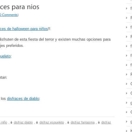
0 Comments
)
aces de halloween para niños
!!
sfruten de esta fiesta del terror y existen muchas opciones para
es preferidos.
f
queleto
:
tan:
 los
disfraces de diablo
:
 niño
,
disfraz diablo
,
disfraz esqueleto
,
disfraz fantasma
,
disfraz