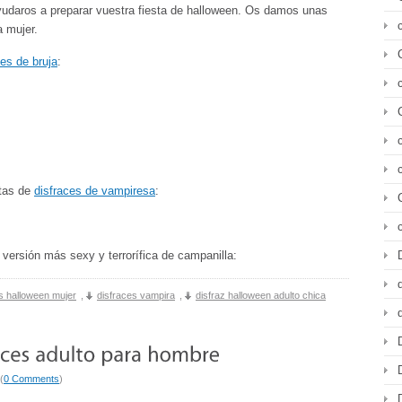
yudaros a preparar vuestra fiesta de halloween. Os damos unas
a mujer.
ces de bruja
:
stas de
disfraces de vampiresa
:
 versión más sexy y terrorífica de campanilla:
s halloween mujer
,
disfraces vampira
,
disfraz halloween adulto chica
(
0 Comments
)