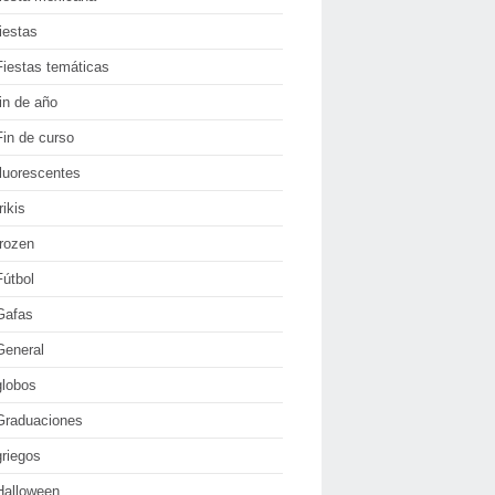
fiestas
Fiestas temáticas
fin de año
Fin de curso
fluorescentes
rikis
frozen
Fútbol
Gafas
General
globos
Graduaciones
griegos
Halloween