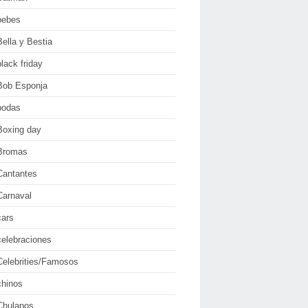
bebes
Bella y Bestia
black friday
Bob Esponja
bodas
Boxing day
Bromas
Cantantes
Carnaval
cars
celebraciones
Celebrities/Famosos
chinos
Chulapos