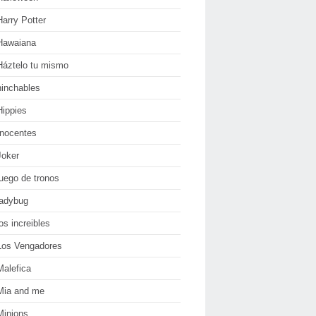
Harry Potter
Hawaiana
Háztelo tu mismo
hinchables
Hippies
Inocentes
Joker
juego de tronos
ladybug
los increibles
Los Vengadores
Malefica
Mia and me
Minions