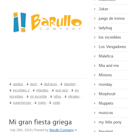
Joker
juego de tronos
ladybug
los increibles
Los Vengadores
Malefica
Mia and me
Minions
monday
adultos
,
dash
,
disfraces
,
elastigirl
,
increíbles 2
,
infantiles
,
jack jack
,
los
Morphsuit
increíbles
,
mr increíble
,
niños
,
oficiales
,
superheroes
,
trajes
,
violet
Muppets
musicos
my little pony
July 20th, 2018 | Posted by
Barullo Company
in
Navidad