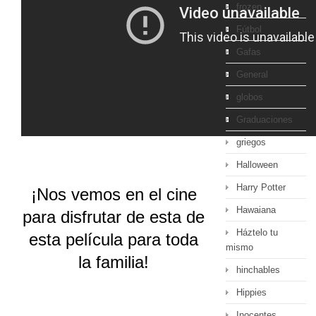
frozen
Fútbol
Gafas
General
globos
Graduaciones
griegos
Halloween
Harry Potter
¡Nos vemos en el cine
Hawaiana
para disfrutar de esta de
Háztelo tu
esta película para toda
mismo
la familia!
hinchables
Hippies
Inocentes