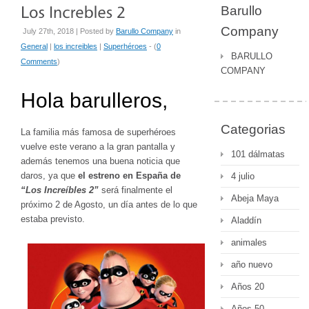
Barullo
Company
July 27th, 2018 | Posted by
Barullo Company
in
General
|
los increibles
|
Superhéroes
- (
0
BARULLO
Comments
)
COMPANY
Hola barulleros,
Categorias
La familia más famosa de superhéroes
vuelve este verano a la gran pantalla y
101 dálmatas
además tenemos una buena noticia que
daros, ya que
el estreno en España de
4 julio
“Los Increíbles 2”
será finalmente el
Abeja Maya
próximo 2 de Agosto, un día antes de lo que
estaba previsto.
Aladdín
animales
año nuevo
Años 20
Años 50