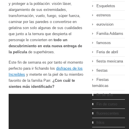
y proteger a la población: visión láser,
Esqueletos
alargamiento de sus extremidades,
estrenos
transformación, vuelo, fuego, súper fuerza,
caminar por las paredes o convertirse en
eurovision
gelatina son solo algunas de sus cualidades
Familia Addams
que junto a la ternura que despierta el
personaje le convierten en
todo un
famosos
descubrimiento en esta nueva entrega de
Feria de abril
la película
de superhéroes.
fiesta mexicana
Este fin de semana es por tanto el momento
perfecto para ir fichando los
disfraces de los
fiestas
Increíbles
y meterte en la piel de tu miembro
Fiestas
favorito de la familia Parr.
¿Con cuál te
temáticas
sientes más identificado?
fin de año
Fin de curso
fluorescentes
frikis