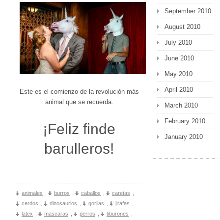
September 2010
August 2010
July 2010
June 2010
May 2010
April 2010
Este es el comienzo de la revolución más
animal que se recuerda.
March 2010
February 2010
¡Feliz finde
January 2010
barulleros!
animales
,
burros
,
caballos
,
caretas
,
cerdos
,
dinosaurios
,
gorilas
,
jirafas
,
latex
,
mascaras
,
perros
,
tiburones
,