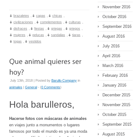
November 2016
brazaletes
,
capas
,
chicas
,
October 2016
civilizaciones
,
complementos
,
culturas
,
September 2016
disfraces
,
fiestas
,
griegas
,
griegos
,
mujeres
,
pelucas
,
sandalias
,
tiaras
,
August 2016
togas
,
vestidos
July 2016
April 2016
March 2016
February 2016
July 13th, 2018 | Posted by
Barullo Company
in
January 2016
animales
|
General
- (
0 Comments
)
December 2015
Hola barulleros,
November 2015
October 2015
Hacerse fotos con máscaras de animales
September 2015
en viajes junto a monumentos o lugares
famosos por todo el mundo es ya una moda
August 2015