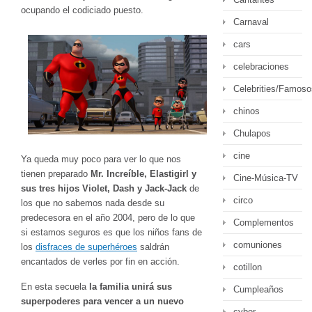
ocupando el codiciado puesto.
Carnaval
cars
celebraciones
Celebrities/Famoso
chinos
Chulapos
cine
Ya queda muy poco para ver lo que nos
tienen preparado
Mr. Increíble, Elastigirl y
Cine-Música-TV
sus tres hijos Violet, Dash y Jack-Jack
de
circo
los que no sabemos nada desde su
predecesora en el año 2004, pero de lo que
Complementos
si estamos seguros es que los niños fans de
comuniones
los
disfraces de superhéroes
saldrán
encantados de verles por fin en acción.
cotillon
En esta secuela
la familia unirá sus
Cumpleaños
superpoderes para vencer a un nuevo
cyber