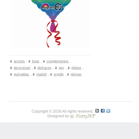
arcoiris
,
boas
,
complementos
,
decoracion
,
disfraces
,
gay
,
globos
,
guirnaldas
,
madrid
,
orgullo
,
plumas
Copyright © 2026 All rights reserved.
Designed by