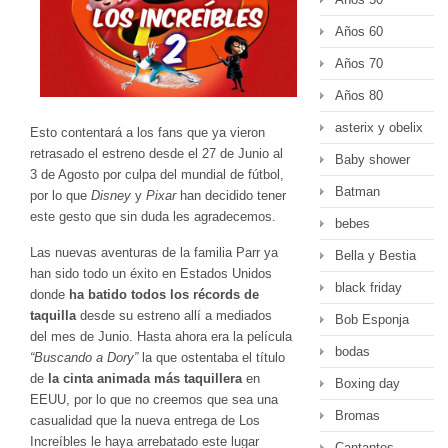
Años 60
Años 70
Años 80
asterix y obelix
Esto contentará a los fans que ya vieron
retrasado el estreno desde el 27 de Junio al
Baby shower
3 de Agosto por culpa del mundial de fútbol,
Batman
por lo que
Disney
y
Pixar
han decidido tener
este gesto que sin duda les agradecemos.
bebes
Las nuevas aventuras de la familia Parr ya
Bella y Bestia
han sido todo un éxito en Estados Unidos
black friday
donde
ha batido todos los récords de
taquilla
desde su estreno allí a mediados
Bob Esponja
del mes de Junio. Hasta ahora era la película
bodas
“Buscando a Dory”
la que ostentaba el título
de
la cinta animada más taquillera
en
Boxing day
EEUU, por lo que no creemos que sea una
Bromas
casualidad que la nueva entrega de Los
Increíbles le haya arrebatado este lugar
Cantantes