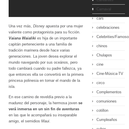
Carnaval
cars
Una vez más,
Disney
apuesta por una mujer
celebraciones
valiente como protagonista para su ficción.
Celebrities/Famoso
Vaiana Waialiki
es hija de un importante
capitán perteneciente a una familia de
chinos
tradición marinera desde hace varias
Chulapos
generaciones. La joven desea explorar el
mundo navegando por sus oceános, pero
cine
todo cambiará cuando su padre fallezca, ya
Cine-Música-TV
que entonces ella se convertirá en la primera
princesa polinesia en tomar el mando de la
circo
isla.
Complementos
En ese camino de reveldía previo a la
comuniones
madurez del personaje, la hermosa joven
se
verá inmersa en un sin fin de aventuras
cotillon
en las que le acompañará su inseparable
Cumpleaños
amigo, el semidios
Maui
.
cyber