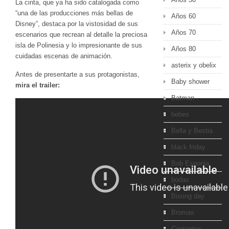
La cinta, que ya ha sido catalogada como
“una de las producciones más bellas de
Años 60
Disney”, destaca por la vistosidad de sus
Años 70
escenarios que recrean al detalle la preciosa
isla de Polinesia y lo impresionante de sus
Años 80
cuidadas escenas de animación.
asterix y obelix
Antes de presentarte a sus protagonistas,
Baby shower
mira el trailer:
Batman
bebes
Bella y Bestia
black friday
Bob Esponja
bodas
Boxing day
Bromas
Cantantes