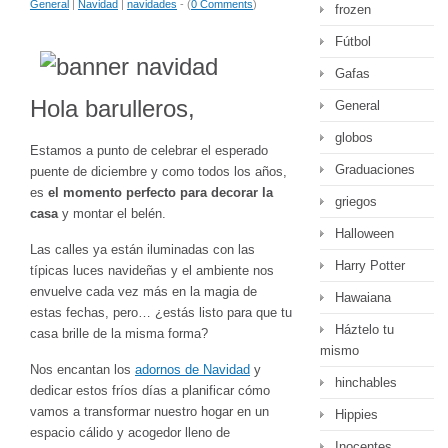
General
|
Navidad
|
navidades
- (
0 Comments
)
frozen
Fútbol
Gafas
Hola barulleros,
General
globos
Estamos a punto de celebrar el esperado
Graduaciones
puente de diciembre y como todos los años,
es
el momento perfecto para decorar la
griegos
casa
y montar el belén.
Halloween
Las calles ya están iluminadas con las
Harry Potter
típicas luces navideñas y el ambiente nos
envuelve cada vez más en la magia de
Hawaiana
estas fechas, pero… ¿estás listo para que tu
Háztelo tu
casa brille de la misma forma?
mismo
Nos encantan los
adornos de Navidad
y
hinchables
dedicar estos fríos días a planificar cómo
vamos a transformar nuestro hogar en un
Hippies
espacio cálido y acogedor lleno de
Inocentes