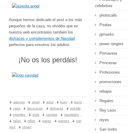
celebrities
photocalls
Aunque hemos dedicado el post a los más
Piratas
pequeños de la casa, no olvidéis que en
nuestra web encontraréis también los
pjmasks
disfraces y complementos de Navidad
power rangers
perfectos para vosotros los adultos.
Primavera
¡No os los perdáis!
Princesas
Profesiones
promociones
rebajas
Regalos
adornos
,
angel
,
arbol
,
buey
,
burro
,
casa
,
decoracion
,
disfraces
,
estrella
,
Rey Leon
intantiles
,
mula
,
navidad
,
navidades
,
reyes
niñas
,
niños
,
pastor
,
pastora
,
san
jose
,
virgen
San Isidro