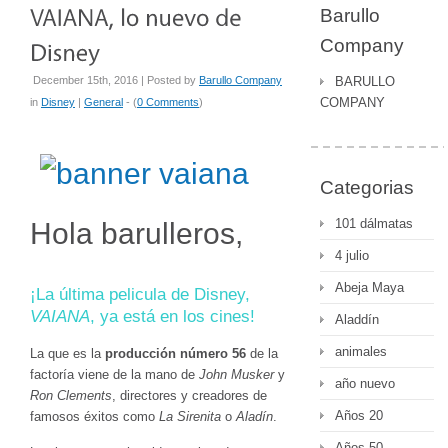
Barullo
Company
December 15th, 2016 | Posted by
Barullo Company
BARULLO
COMPANY
in
Disney
|
General
- (
0 Comments
)
Categorias
101 dálmatas
Hola barulleros,
4 julio
Abeja Maya
¡La última pelicula de Disney,
VAIANA
, ya está en los cines!
Aladdín
animales
La que es la
producción número 56
de la
factoría viene de la mano de
John Musker
y
año nuevo
Ron Clements
, directores y creadores de
Años 20
famosos éxitos como
La Sirenita
o
Aladín
.
Años 50