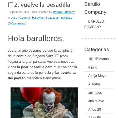
Barullo
Company
September 16th, 2019 | Posted by
Barullo Company
in
circo
|
General
|
Halloween
|
payasos
|
peliculas
-
BARULLO
(
0 Comments
)
COMPANY
Hola barulleros,
Categorias
Justo un año después de que la adaptación
de la novela de
Stephen King
“IT” (eso)
101 dálmatas
llegará a la gran pantalla, vuelve a nuestras
vidas
la peor pesadilla para muchos
con la
4 julio
segunda parte de la película y
las aventuras
Abeja Maya
del payaso diabólico Pennywise.
Aladdín
animales
año nuevo
Años 20
Años 50