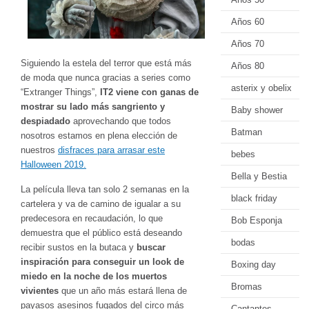
Años 60
Años 70
Siguiendo la estela del terror que está más
Años 80
de moda que nunca gracias a series como
asterix y obelix
“Extranger Things”,
IT2 viene con ganas de
mostrar su lado más sangriento y
Baby shower
despiadado
aprovechando que todos
Batman
nosotros estamos en plena elección de
nuestros
disfraces para arrasar este
bebes
Halloween 2019.
Bella y Bestia
La película lleva tan solo 2 semanas en la
black friday
cartelera y va de camino de igualar a su
predecesora en recaudación, lo que
Bob Esponja
demuestra que el público está deseando
bodas
recibir sustos en la butaca y
buscar
inspiración para conseguir un look de
Boxing day
miedo en la noche de los muertos
Bromas
vivientes
que un año más estará llena de
payasos asesinos fugados del circo más
Cantantes