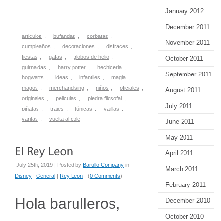
January 2012
December 2011
articulos
,
bufandas
,
corbatas
,
November 2011
cumpleaños
,
decoraciones
,
disfraces
,
fiestas
,
gafas
,
globos de helio
,
October 2011
guirnaldas
,
harry potter
,
hechiceria
,
September 2011
hogwarts
,
ideas
,
infantiles
,
magia
,
magos
,
merchandising
,
niños
,
oficiales
,
August 2011
originales
,
peliculas
,
piedra filosofal
,
July 2011
piñatas
,
trajes
,
túnicas
,
vajillas
,
varitas
,
vuelta al cole
June 2011
May 2011
April 2011
July 25th, 2019 | Posted by
Barullo Company
in
March 2011
Disney
|
General
|
Rey Leon
- (
0 Comments
)
February 2011
Hola barulleros,
December 2010
October 2010