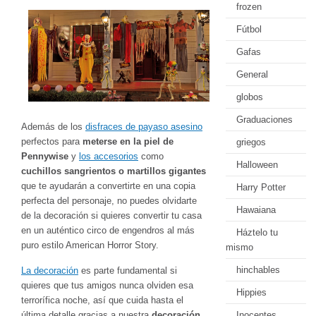
frozen
Fútbol
Gafas
General
globos
Graduaciones
Además de los
disfraces de payaso asesino
perfectos para
meterse en la piel de
griegos
Pennywise
y
los accesorios
como
Halloween
cuchillos sangrientos o martillos gigantes
que te ayudarán a convertirte en una copia
Harry Potter
perfecta del personaje, no puedes olvidarte
Hawaiana
de la decoración si quieres convertir tu casa
en un auténtico circo de engendros al más
Háztelo tu
puro estilo American Horror Story.
mismo
hinchables
La decoración
es parte fundamental si
quieres que tus amigos nunca olviden esa
Hippies
terrorífica noche, así que cuida hasta el
última detalle gracias a nuestra
decoración
Inocentes