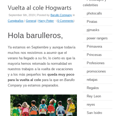
celebrities
photocalls
September 6th, 2019 | Posted by
Barullo Company
in
Cumpleaños
|
General
|
Harry Potter
- (
0 Comments
)
Piratas
pjmasks
Hola barulleros,
power rangers
Primavera
Ya estamos en Septiembre y aunque todavía
muchos nos resistimos a asumir que el
Princesas
verano ha llegado a su fin, lo cierto es que la
Profesiones
mayoría hemos retomado la normalidad en
nuestros trabajos a la vuelta de vacaciones
promociones
y a los más pequeños les
queda muy poco
rebajas
para la vuelta al cole
para la que en
Barullo
Company
ya estamos preparados.
Regalos
Rey Leon
reyes
San Isidro