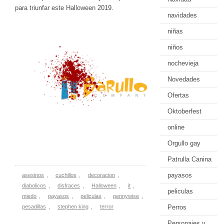
para triunfar este Halloween 2019.
navidades
niñas
niños
nochevieja
Novedades
Ofertas
Oktoberfest
online
Orgullo gay
Patrulla Canina
payasos
asesinos
,
cuchillos
,
decoracion
,
diabolicos
,
disfraces
,
Halloween
,
it
,
peliculas
miedo
,
payasos
,
peliculas
,
pennywise
,
pesadillas
,
stephen king
,
terror
Perros
Personajes y