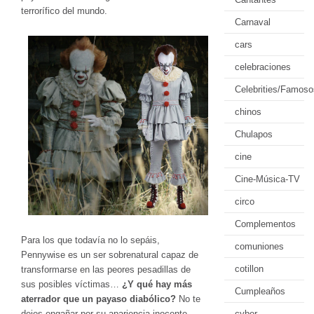
terrorífico del mundo.
Carnaval
cars
celebraciones
Celebrities/Famoso
chinos
Chulapos
cine
Cine-Música-TV
circo
Complementos
Para los que todavía no lo sepáis,
comuniones
Pennywise es un ser sobrenatural capaz de
cotillon
transformarse en las peores pesadillas de
sus posibles víctimas…
¿Y qué hay más
Cumpleaños
aterrador que un payaso diabólico?
No te
dejes engañar por su apariencia inocente,
cyber