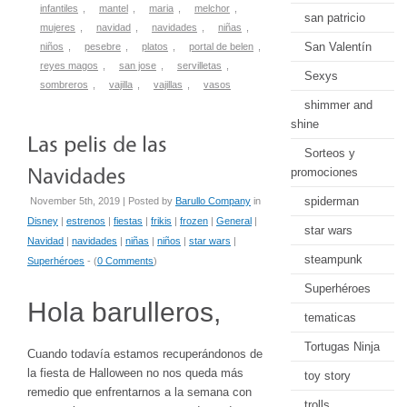
infantiles
,
mantel
,
maria
,
melchor
,
san patricio
mujeres
,
navidad
,
navidades
,
niñas
,
San Valentín
niños
,
pesebre
,
platos
,
portal de belen
,
reyes magos
,
san jose
,
servilletas
,
Sexys
sombreros
,
vajilla
,
vajillas
,
vasos
shimmer and
shine
Sorteos y
promociones
spiderman
November 5th, 2019 | Posted by
Barullo Company
in
Disney
|
estrenos
|
fiestas
|
frikis
|
frozen
|
General
|
star wars
Navidad
|
navidades
|
niñas
|
niños
|
star wars
|
steampunk
Superhéroes
- (
0 Comments
)
Superhéroes
Hola barulleros,
tematicas
Tortugas Ninja
Cuando todavía estamos recuperándonos de
la fiesta de Halloween no nos queda más
toy story
remedio que enfrentarnos a la semana con
trolls