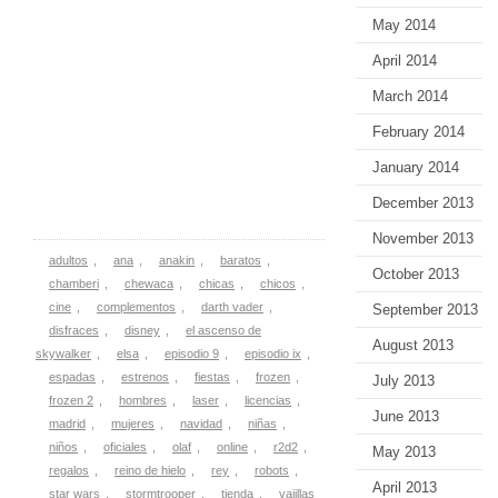
May 2014
April 2014
March 2014
February 2014
January 2014
December 2013
November 2013
adultos
,
ana
,
anakin
,
baratos
,
October 2013
chamberi
,
chewaca
,
chicas
,
chicos
,
cine
,
complementos
,
darth vader
,
September 2013
disfraces
,
disney
,
el ascenso de
August 2013
skywalker
,
elsa
,
episodio 9
,
episodio ix
,
espadas
,
estrenos
,
fiestas
,
frozen
,
July 2013
frozen 2
,
hombres
,
laser
,
licencias
,
June 2013
madrid
,
mujeres
,
navidad
,
niñas
,
niños
,
oficiales
,
olaf
,
online
,
r2d2
,
May 2013
regalos
,
reino de hielo
,
rey
,
robots
,
April 2013
star wars
,
stormtrooper
,
tienda
,
vajillas