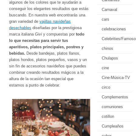
algunos de los colores que te ayudarán a
conseguir los elegantes resultados que estás
Carnaval
buscando. En nuestra web encontrarás una
cars
gran variedad de
vajillas navideñas
desechables
diseñadas por la prestigiosa
celebraciones
marca italiana
Givi
y compuestas por
todo
Celebrities/Famoso
lo que necesitas para servir tus
aperitivos, platos principales, postres y
chinos
bebidas.
Desde bandejas, platos llanos,
Chulapos
platos hondos, platos pequeños, vasos y un
sin fin de accesorios navideños que puedes
cine
combinar creando resultados mágicos a la
Cine-Música-TV
altura de la ocasión tan especial que
estamos a punto de celebrar.
circo
Complementos
comuniones
cotillon
Cumpleaños
cyber