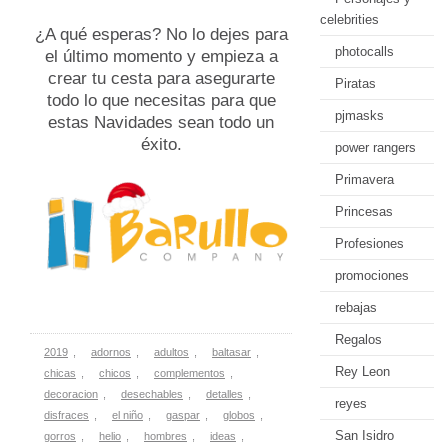
celebrities
¿A qué esperas? No lo dejes para
photocalls
el último momento y empieza a
crear tu cesta para asegurarte
Piratas
todo lo que necesitas para que
pjmasks
estas Navidades sean todo un
éxito.
power rangers
Primavera
Princesas
Profesiones
promociones
rebajas
Regalos
2019
,
adornos
,
adultos
,
baltasar
,
Rey Leon
chicas
,
chicos
,
complementos
,
decoracion
,
desechables
,
detalles
,
reyes
disfraces
,
el niño
,
gaspar
,
globos
,
San Isidro
gorros
,
helio
,
hombres
,
ideas
,