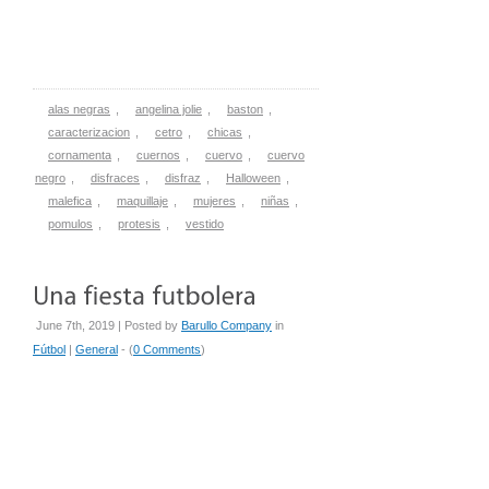
alas negras
,
angelina jolie
,
baston
,
caracterizacion
,
cetro
,
chicas
,
cornamenta
,
cuernos
,
cuervo
,
cuervo
negro
,
disfraces
,
disfraz
,
Halloween
,
malefica
,
maquillaje
,
mujeres
,
niñas
,
pomulos
,
protesis
,
vestido
June 7th, 2019 | Posted by
Barullo Company
in
Fútbol
|
General
- (
0 Comments
)