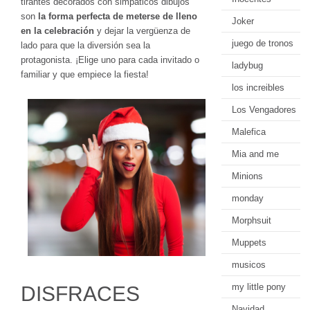
tirantes decorados con simpáticos dibujos
son
la forma perfecta de meterse de lleno
Joker
en la celebración
y dejar la vergüenza de
juego de tronos
lado para que la diversión sea la
protagonista. ¡Elige uno para cada invitado o
ladybug
familiar y que empiece la fiesta!
los increibles
Los Vengadores
Malefica
Mia and me
Minions
monday
Morphsuit
Muppets
musicos
my little pony
DISFRACES
Navidad