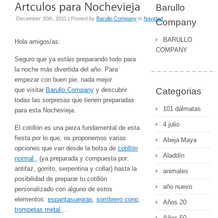
Barullo
December 30th, 2011 | Posted by
Barullo Company
in
Navidad
Company
BARULLO
Hola amigos/as:
COMPANY
Seguro que ya estáis preparando todo para
la noche más divertida del año. Para
empezar con buen pie, nada mejor
que visitar
Barullo Company
y descubrir
Categorias
todas las sorpresas que tienen preparadas
101 dálmatas
para esta Nochevieja.
4 julio
El cotillón es una pieza fundamental de esta
fiesta por lo que, os proponemos varias
Abeja Maya
opciones que van desde la bolsa de
cotillón
Aladdín
normal
, (ya preparada y compuesta por:
antifaz, gorrito, serpentina y collar) hasta la
animales
posibilidad de preparar tu cotillón
año nuevo
personalizado con alguno de estos
elementos:
espantasuegras
,
sombrero cono
,
Años 20
trompetas metal
…
Años 50