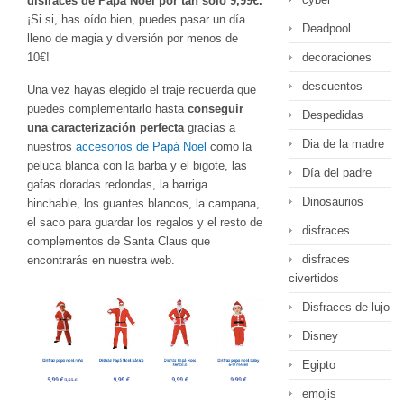
disfraces de Papá Noel por tan sólo 9,99€.
¡Si si, has oído bien, puedes pasar un día
Deadpool
lleno de magia y diversión por menos de
decoraciones
10€!
descuentos
Una vez hayas elegido el traje recuerda que
puedes complementarlo hasta
conseguir
Despedidas
una caracterización perfecta
gracias a
Dia de la madre
nuestros
accesorios de Papá Noel
como la
peluca blanca con la barba y el bigote, las
Día del padre
gafas doradas redondas, la barriga
Dinosaurios
hinchable, los guantes blancos, la campana,
el saco para guardar los regalos y el resto de
disfraces
complementos de Santa Claus que
disfraces
encontrarás en nuestra web.
civertidos
Disfraces de lujo
Disney
Egipto
emojis