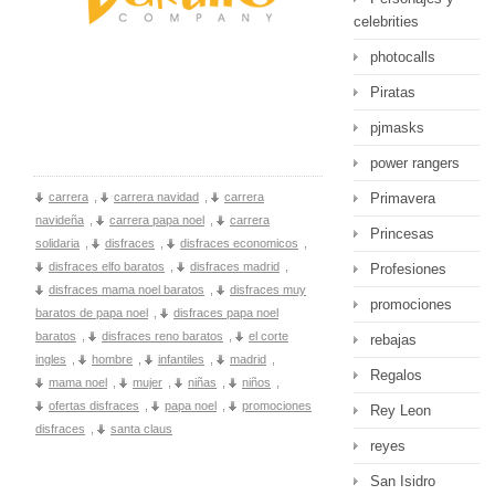
celebrities
photocalls
Piratas
pjmasks
power rangers
carrera
,
carrera navidad
,
carrera
Primavera
navideña
,
carrera papa noel
,
carrera
Princesas
solidaria
,
disfraces
,
disfraces economicos
,
disfraces elfo baratos
,
disfraces madrid
,
Profesiones
disfraces mama noel baratos
,
disfraces muy
promociones
baratos de papa noel
,
disfraces papa noel
baratos
,
disfraces reno baratos
,
el corte
rebajas
ingles
,
hombre
,
infantiles
,
madrid
,
Regalos
mama noel
,
mujer
,
niñas
,
niños
,
ofertas disfraces
,
papa noel
,
promociones
Rey Leon
disfraces
,
santa claus
reyes
San Isidro