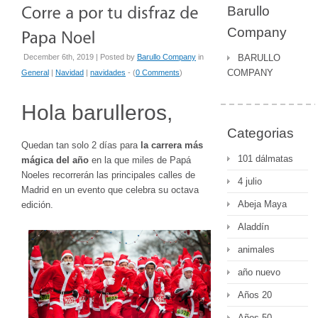
Barullo
Company
December 6th, 2019 | Posted by
Barullo Company
in
BARULLO
COMPANY
General
|
Navidad
|
navidades
- (
0 Comments
)
Hola barulleros,
Categorias
Quedan tan solo 2 días para
la carrera más
101 dálmatas
mágica del año
en la que miles de Papá
Noeles recorrerán las principales calles de
4 julio
Madrid en un evento que celebra su octava
Abeja Maya
edición.
Aladdín
animales
año nuevo
Años 20
Años 50