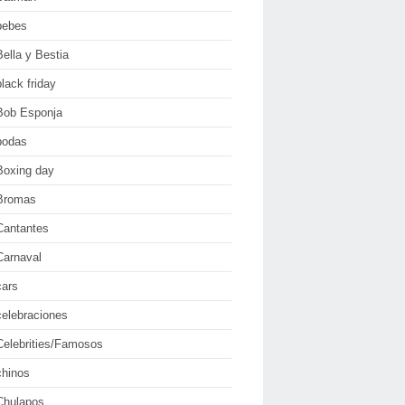
bebes
Bella y Bestia
black friday
Bob Esponja
bodas
Boxing day
Bromas
Cantantes
Carnaval
cars
celebraciones
Celebrities/Famosos
chinos
Chulapos