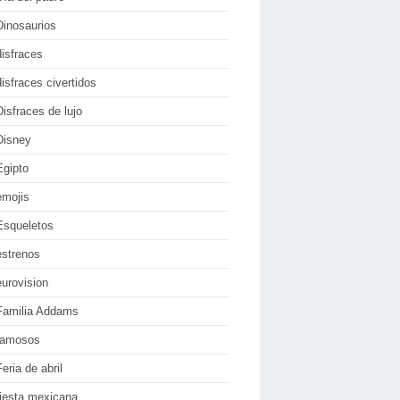
Dinosaurios
disfraces
disfraces civertidos
Disfraces de lujo
Disney
Egipto
emojis
Esqueletos
estrenos
eurovision
Familia Addams
famosos
Feria de abril
fiesta mexicana