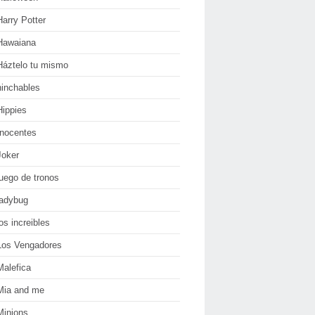
Harry Potter
Hawaiana
Háztelo tu mismo
hinchables
Hippies
Inocentes
Joker
juego de tronos
ladybug
los increibles
Los Vengadores
Malefica
Mia and me
Minions