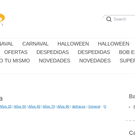
NAVAL
CARNAVAL
HALLOWEEN
HALLOWEEN
OFERTAS
DESPEDIDAS
DESPEDIDAS
BOB 
O TU MISMO
NOVEDADES
NOVEDADES
SUPE
Ba
Años 20
|
Años 50
|
Años 60
|
Años 70
|
Años 80
|
disfraces
|
General
- (
0
Ca