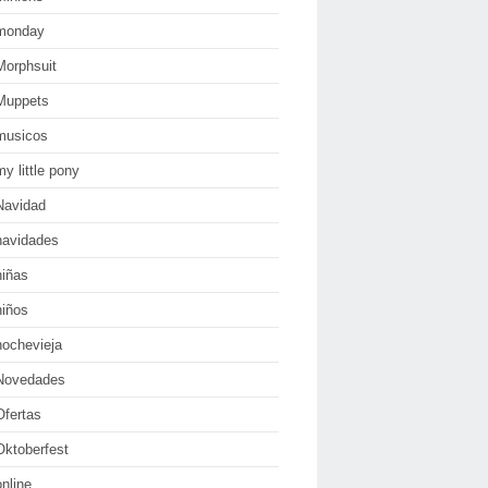
monday
Morphsuit
Muppets
musicos
my little pony
Navidad
navidades
niñas
niños
nochevieja
Novedades
Ofertas
Oktoberfest
online