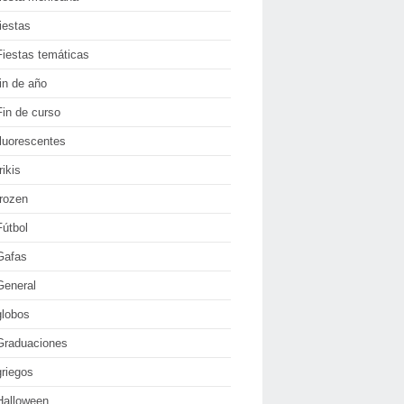
fiestas
Fiestas temáticas
fin de año
Fin de curso
fluorescentes
rikis
frozen
Fútbol
Gafas
General
globos
Graduaciones
griegos
Halloween