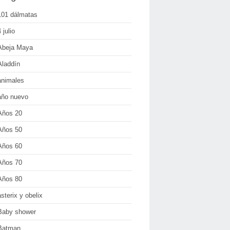
101 dálmatas
 julio
Abeja Maya
Aladdín
animales
año nuevo
Años 20
Años 50
Años 60
Años 70
Años 80
asterix y obelix
Baby shower
Batman