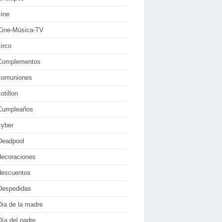
cine
Cine-Música-TV
circo
Complementos
comuniones
cotillon
Cumpleaños
cyber
Deadpool
decoraciones
descuentos
Despedidas
Dia de la madre
Día del padre