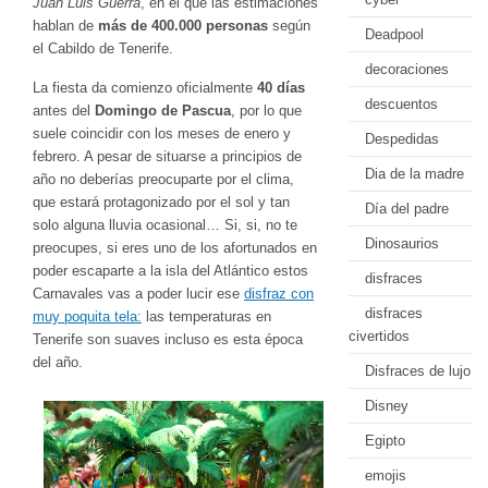
Juan Luis Guerra
, en el que las estimaciones
hablan de
más de 400.000 personas
según
Deadpool
el Cabildo de Tenerife.
decoraciones
La fiesta da comienzo oficialmente
40 días
descuentos
antes del
Domingo de Pascua
, por lo que
suele coincidir con los meses de enero y
Despedidas
febrero. A pesar de situarse a principios de
Dia de la madre
año no deberías preocuparte por el clima,
que estará protagonizado por el sol y tan
Día del padre
solo alguna lluvia ocasional… Si, si, no te
Dinosaurios
preocupes, si eres uno de los afortunados en
poder escaparte a la isla del Atlántico estos
disfraces
Carnavales vas a poder lucir ese
disfraz con
disfraces
muy poquita tela:
las temperaturas en
civertidos
Tenerife son suaves incluso es esta época
del año.
Disfraces de lujo
Disney
Egipto
emojis