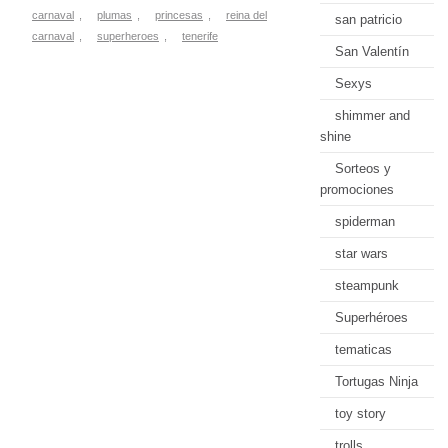
carnaval
,
plumas
,
princesas
,
reina del
san patricio
carnaval
,
superheroes
,
tenerife
San Valentín
Sexys
shimmer and
shine
Sorteos y
promociones
spiderman
star wars
steampunk
Superhéroes
tematicas
Tortugas Ninja
toy story
trolls