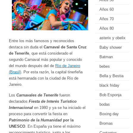
Años 60
Años 70
Años 80
asterix y obelix
Entre los más famosos y reconocidos
destaca sin duda el
Carnaval de Santa Cruz
Baby shower
de Tenerife
, que está considerado el
Batman
segundo Carnaval más popular y conocido
del mundo después del de
Río de Janeiro
bebes
(Brasil)
. Por esta razón, la capital tinerfeña
Bella y Bestia
está hermanada con la ciudad de Río de
Janeiro.
black friday
Bob Esponja
Los
Carnavales de Tenerife
fueron
declarados
Fiesta de Interés Turístico
bodas
Internacional
en 1980 y ya se ha iniciado el
proceso para convertir la fiesta en
Boxing day
Patrimonio de la Humanidad
por la
Bromas
UNESCO
. En España ya tiene el máximo
reconocimiento turístico, junto a los
Cantantes