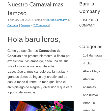
Barullo
Company
February 1st, 2020 | Posted by
Barullo Company
in
BARULLO
COMPANY
Carnaval
|
General
- (
0 Comments
)
Hola barulleros,
Categorias
Como ya sabréis, los
Carnavales de
101 dálmatas
Canarias
son presumiblemente la fiesta por
excelencia. Sin embargo, cada una de sus 8
4 julio
islas lo vive de manera diferente.
Abeja Maya
Espectáculo, música, colores, fantasías y
grandes dotes de ingenio y creatividad se
Aladdín
dan la mano durante un mes que llena el
archipiélago de alegría y diversión y que está
animales
a punto de arrancar.
año nuevo
Años 20
Años 50