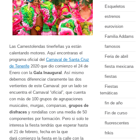
Esqueletos
estrenos
eurovision
Familia Addams
Las Carnestolendas tinerfeñas ya están
famosos
calentando motores. Aquí encontraras el
Feria de abril
programa oficial del
Carnaval de Santa Cruz
de Tenerife
2020 que dio comienzo el 24 de
fiesta mexicana
Enero con la
Gala Inaugural
. Así mismo
fiestas
debemos diferenciar claramente las dos
vertientes de este Carnaval: por un lado se
Fiestas
encuentra el Carnaval “oficial”, que cuenta
temáticas
con más de 100 grupos de agrupaciones
fin de año
musicales, murgas, comparsas,
grupos de
disfraces
y rondallas con una media de 50
Fin de curso
componentes por formación. Pero si solo te
fluorescentes
interesa la fiesta tendrás que esperar hasta
el 21 de febrero, fecha en la que
frikis
dará comienzo la fiesta en la calle con la