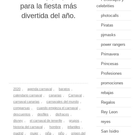
para la fiesta más
celebrities
divertida del año.
photocalls
Piratas
pjmasks
power rangers
Primavera
Princesas
Profesiones
promociones
2020
,
agenda carnaval
,
baratos
,
rebajas
calendario carnaval
,
canarias
,
Carnaval
,
carnaval canarias
,
carnavales del mundo
,
Regalos
comparsas
,
cuando empieza el carnaval
,
Rey Leon
descuentos
,
desfiles
,
disfraces
,
disney
,
el carnaval de tenerife
,
grupos
,
reyes
historia del carnaval
,
hombre
,
infantiles
,
San Isidro
madrid
,
mujer
,
niña
,
niño
,
origen del