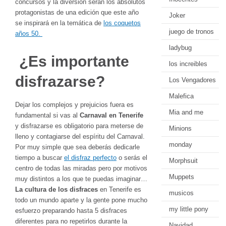
concursos y la diversión serán los absolutos
protagonistas de una edición que este año
Joker
se inspirará en la temática de
los
coquetos
juego de tronos
años 50
.
ladybug
¿Es importante
los increibles
disfrazarse?
Los Vengadores
Malefica
Dejar los complejos y prejuicios fuera es
Mia and me
fundamental si vas al
Carnaval en Tenerife
y disfrazarse es obligatorio para meterse de
Minions
lleno y contagiarse del
espíritu del Carnaval.
monday
Por muy simple que sea deberás dedicarle
tiempo a buscar
el disfraz perfecto
o serás el
Morphsuit
centro de todas las miradas pero por motivos
Muppets
muy distintos a los que te puedas imaginar…
La cultura de los
disfraces
en
Tenerife
es
musicos
todo un mundo aparte y la gente pone mucho
my little pony
esfuerzo preparando hasta 5 disfraces
diferentes para no repetirlos durante la
Navidad