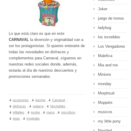
Joker
juego de tronos
ladybug
Lo que está claro es que en este
los increibles
CARNAVAL
la diversión y originalidad van a
ser los protagonistas. Si quieres enterarte de
Los Vengadores
todas las novedades en disfraces y
Malefica
complementos para Carnaval, síguenos en
nuestras redes sociales donde, además,
Mia and me
estarás al día de nuestros descuentos y
Minions
promociones semanales.
monday
Morphsuit
accesorios
,
barriga
,
Carnaval
,
Muppets
disfraces
,
guitarra
,
hinchables
,
musicos
inflables
,
joroba
,
maza
,
microfono
,
tetas
,
troglodita
my little pony
Navidad