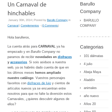
Barullo
Company
January 30th, 2014 | Posted by
Barullo Company
in
BARULLO
COMPANY
Carnaval
|
Complementos
- (
0 Comments
)
Hola barulleros,
Categorias
La cuenta atrás para
CARNAVAL
ya ha
empezado y en
Barullo Company
no
101 dálmatas
paramos de recibir
novedades en
disfraces
y
accesorios
. Si sois asiduos a nuestra
4 julio
web, ya os habréis dado cuenta de que en
Abeja Maya
los últimos meses
hemos ampliado
nuestro catálogo
. Vuestros personajes
Aladdín
favoritos con
disfraces de lujo
y cientos de
animales
artículos nuevos ya se encuentran entre
nosotros para que no falte la diversión estos
año nuevo
Carnavales, ¿quieres descubrir algunos de
Años 20
ellos?
Años 50