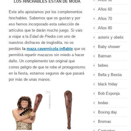
LOS HINCHABLES ESTÁN DE MODA
Años 60
Este año apostamos por los complementos
hinchables. Sabemos que os gustan y por
Años 70
eso hemos incorporado esta selección de
Años 80
artículos que te darán mucho juego. Si vais
a viajar a la
Edad de Piedra
con uno de
asterix y obelix
nuestros disfraces de troglodita, no os
Baby shower
perdáis
la
maza cavernícola inflable
que os
permitirá repartir mazazos sin miedo a hacer
Batman
daño. Un complemento tan original que
bebes
corres peligro de que te robe el protagonismo
en la fiesta, estamos seguros de que pasará
Bella y Bestia
por más de unas manos.
black friday
Bob Esponja
bodas
Boxing day
Bromas
Cantantes