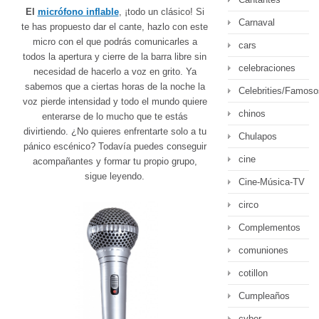
El
micrófono inflable
, ¡todo un clásico! Si
Carnaval
te has propuesto dar el cante, hazlo con este
micro con el que podrás comunicarles a
cars
todos la apertura y cierre de la barra libre sin
celebraciones
necesidad de hacerlo a voz en grito. Ya
sabemos que a ciertas horas de la noche la
Celebrities/Famoso
voz pierde intensidad y todo el mundo quiere
chinos
enterarse de lo mucho que te estás
divirtiendo. ¿No quieres enfrentarte solo a tu
Chulapos
pánico escénico? Todavía puedes conseguir
cine
acompañantes y formar tu propio grupo,
sigue leyendo.
Cine-Música-TV
circo
Complementos
comuniones
cotillon
Cumpleaños
cyber