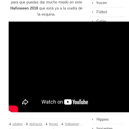
para que puedas dar mucho miedo en este
frozen
Halloween 2018
que está ya a la vuelta de
Fútbol
la esquina.
Gafas
General
globos
Graduaciones
griegos
Halloween
Harry Potter
Hawaiana
Háztelo tu
mismo
hinchables
Hippies
adultos
,
disfraces
,
fiestas
,
Halloween
,
Inocentes