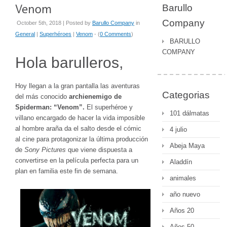
Barullo
Company
October 5th, 2018 | Posted by
Barullo Company
in
General
|
Superhéroes
|
Venom
- (
0 Comments
)
BARULLO
COMPANY
Hola barulleros,
Hoy llegan a la gran pantalla las aventuras
Categorias
del más conocido
archienemigo de
Spiderman: “Venom”.
El superhéroe y
101 dálmatas
villano encargado de hacer la vida imposible
al hombre araña da el salto desde el cómic
4 julio
al cine para protagonizar la última producción
Abeja Maya
de
Sony Pictures
que viene dispuesta a
convertirse en la película perfecta para un
Aladdín
plan en familia este fin de semana.
animales
año nuevo
Años 20
Años 50