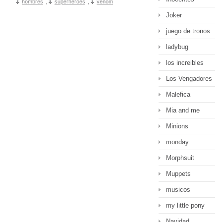
hombres
,
superheroes
,
venom
Joker
juego de tronos
ladybug
los increibles
Los Vengadores
Malefica
Mia and me
Minions
monday
Morphsuit
Muppets
musicos
my little pony
Navidad