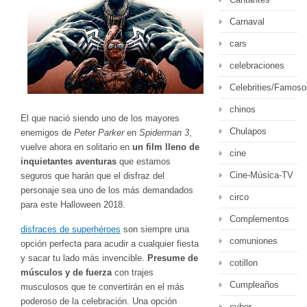
Carnaval
cars
celebraciones
Celebrities/Famoso
chinos
El que nació siendo uno de los mayores
Chulapos
enemigos de
Peter Parker
en
Spiderman 3
,
vuelve ahora en solitario en
un film lleno de
cine
inquietantes aventuras
que estamos
Cine-Música-TV
seguros que harán que el disfraz del
personaje sea uno de los más demandados
circo
para este Halloween 2018.
Complementos
disfraces de superhéroes
son siempre una
comuniones
opción perfecta para acudir a cualquier fiesta
y sacar tu lado más invencible.
Presume de
cotillon
músculos y de fuerza
con trajes
Cumpleaños
musculosos que te convertirán en el más
poderoso de la celebración. Una opción
cyber