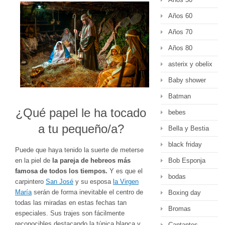
Años 60
Años 70
Años 80
asterix y obelix
Baby shower
Batman
¿Qué papel le ha tocado
bebes
a tu pequeño/a?
Bella y Bestia
black friday
Puede que haya tenido la suerte de meterse
Bob Esponja
en la piel de
la pareja de hebreos más
famosa de todos los tiempos.
Y es que el
bodas
carpintero
San José
y su esposa
la Virgen
María
serán de forma inevitable el centro de
Boxing day
todas las miradas en estas fechas tan
Bromas
especiales. Sus trajes son fácilmente
reconocibles destacando la túnica blanca y
Cantantes