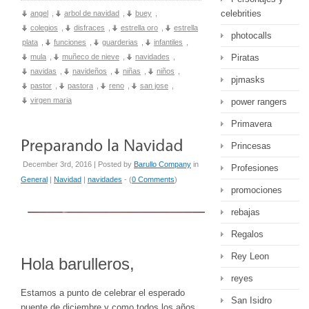
celebrities
angel
,
arbol de navidad
,
buey
,
colegios
,
disfraces
,
estrella oro
,
estrella
photocalls
plata
,
funciones
,
guarderias
,
infantiles
,
mula
,
muñeco de nieve
,
navidades
,
Piratas
navidas
,
navideños
,
niñas
,
niños
,
pjmasks
pastor
,
pastora
,
reno
,
san jose
,
virgen maria
power rangers
Primavera
Princesas
December 3rd, 2016 | Posted by
Barullo Company
in
Profesiones
General
|
Navidad
|
navidades
- (
0 Comments
)
promociones
rebajas
Regalos
Rey Leon
Hola barulleros,
reyes
Estamos a punto de celebrar el esperado
San Isidro
puente de diciembre y como todos los años,