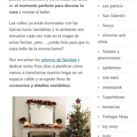
es
el momento perfecto para decorar la
san patricio
casa
y montar el belén.
San Valentín
Las calles ya están iluminadas con las
Sexys
típicas luces navideñas y el ambiente nos
shimmer and
envuelve cada vez más en la magia de
shine
estas fechas, pero… ¿estás listo para que tu
casa brille de la misma forma?
Sorteos y
promociones
Nos encantan los
adornos de Navidad
y
dedicar estos fríos días a planificar cómo
spiderman
vamos a transformar nuestro hogar en un
star wars
espacio cálido y acogedor lleno de
a
ccesorios y detalles navideños.
steampunk
Superhéroes
tematicas
Tortugas Ninja
toy story
trolls