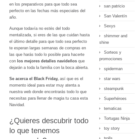
en los preparativos para que todo sea
san patricio
perfecto en las fechas más especiales del
San Valentín
año.
Sexys
Aunque todavía no estés del todo
mentalizada, si eres de las que cuidan hasta
shimmer and
el último detalle para que todo sea perfecto
shine
te esperan largas semanas de compras en
Sorteos y
las que harás todo lo posible para hacerte
promociones
con
los mejores detalles navideños
que
dejarán a toda la familia con la boca abierta.
spiderman
Se acerca el Black Friday,
así que es el
star wars
momento ideal para estar muy atenta a
steampunk
nuestra web donde encontrarás todo lo que
necesitas para llenar de magia tu casa esta
Superhéroes
Navidad.
tematicas
Tortugas Ninja
¿Quieres descubrir todo
toy story
lo que tenemos
trolls