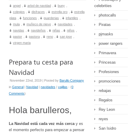
celebrities
angel
,
arbol de navidad
,
buey
,
colegios
,
disfraces
,
estrella oro
,
estrella
photocalls
plata
,
funciones
,
guarderias
,
infantiles
,
mula
,
muñeco de nieve
,
navidades
,
Piratas
navidas
,
navideños
,
niñas
,
niños
,
pjmasks
pastor
,
pastora
,
reno
,
san jose
,
virgen maria
power rangers
Primavera
Princesas
Profesiones
November 22nd, 2019 | Posted by
Barullo Company
promociones
in
General
|
Navidad
|
navidades
|
vajillas
- (
0
rebajas
Comments
)
Regalos
Hola barulleros,
Rey Leon
reyes
La Navidad está cada vez más cerca
y es
San Isidro
el momento perfecto para empezar a pensar