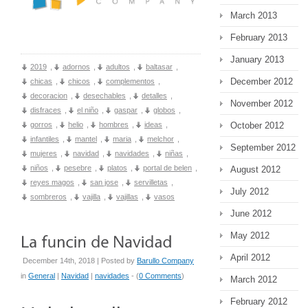
March 2013
February 2013
January 2013
2019
,
adornos
,
adultos
,
baltasar
,
December 2012
chicas
,
chicos
,
complementos
,
decoracion
,
desechables
,
detalles
,
November 2012
disfraces
,
el niño
,
gaspar
,
globos
,
October 2012
gorros
,
helio
,
hombres
,
ideas
,
infantiles
,
mantel
,
maria
,
melchor
,
September 2012
mujeres
,
navidad
,
navidades
,
niñas
,
niños
,
pesebre
,
platos
,
portal de belen
,
August 2012
reyes magos
,
san jose
,
servilletas
,
July 2012
sombreros
,
vajilla
,
vajillas
,
vasos
June 2012
May 2012
April 2012
December 14th, 2018 | Posted by
Barullo Company
in
General
|
Navidad
|
navidades
- (
0 Comments
)
March 2012
February 2012