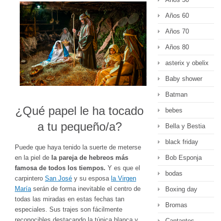
Años 60
Años 70
Años 80
asterix y obelix
Baby shower
Batman
¿Qué papel le ha tocado
bebes
a tu pequeño/a?
Bella y Bestia
black friday
Puede que haya tenido la suerte de meterse
Bob Esponja
en la piel de
la pareja de hebreos más
famosa de todos los tiempos.
Y es que el
bodas
carpintero
San José
y su esposa
la Virgen
María
serán de forma inevitable el centro de
Boxing day
todas las miradas en estas fechas tan
Bromas
especiales. Sus trajes son fácilmente
reconocibles destacando la túnica blanca y
Cantantes