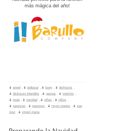
más mágica del año!
angel
,
baltasar
,
buey
,
disfraces
,
disfraces infantiles
,
gaspar
,
melchor
,
mula
,
navidad
,
niñas
,
niños
,
pastoras
,
pastores
,
reyes magos
,
san
jose
,
virgen maria