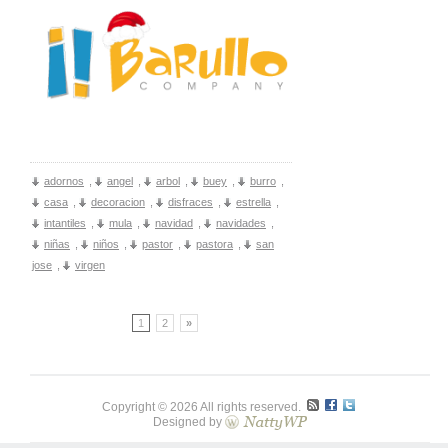
adornos
,
angel
,
arbol
,
buey
,
burro
,
casa
,
decoracion
,
disfraces
,
estrella
,
intantiles
,
mula
,
navidad
,
navidades
,
niñas
,
niños
,
pastor
,
pastora
,
san
jose
,
virgen
1
2
»
Copyright © 2026 All rights reserved.
Designed by