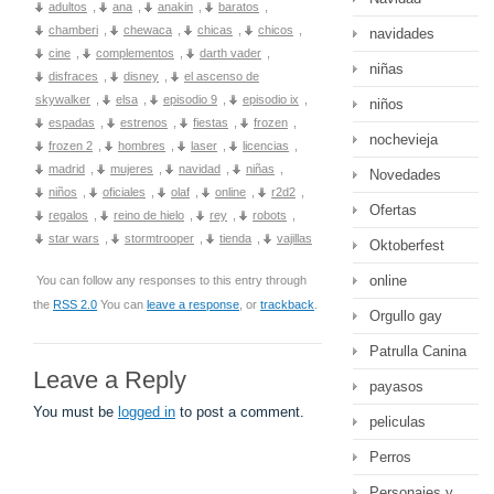
adultos
,
ana
,
anakin
,
baratos
,
chamberi
,
chewaca
,
chicas
,
chicos
,
navidades
cine
,
complementos
,
darth vader
,
niñas
disfraces
,
disney
,
el ascenso de
skywalker
,
elsa
,
episodio 9
,
episodio ix
,
niños
espadas
,
estrenos
,
fiestas
,
frozen
,
nochevieja
frozen 2
,
hombres
,
laser
,
licencias
,
madrid
,
mujeres
,
navidad
,
niñas
,
Novedades
niños
,
oficiales
,
olaf
,
online
,
r2d2
,
Ofertas
regalos
,
reino de hielo
,
rey
,
robots
,
star wars
,
stormtrooper
,
tienda
,
vajillas
Oktoberfest
online
You can follow any responses to this entry through
the
RSS 2.0
You can
leave a response
, or
trackback
.
Orgullo gay
Patrulla Canina
Leave a Reply
payasos
You must be
logged in
to post a comment.
peliculas
Perros
Personajes y