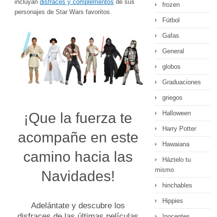
incluyan
disfraces y complementos
de sus
frozen
personajes de Star Wars favoritos.
Fútbol
Gafas
General
globos
Graduaciones
griegos
Halloween
¡Que la fuerza te
Harry Potter
acompañe en este
Hawaiana
camino hacia las
Háztelo tu
mismo
Navidades!
hinchables
Hippies
Adelántate y descubre los
disfraces de las últimas películas
Inocentes