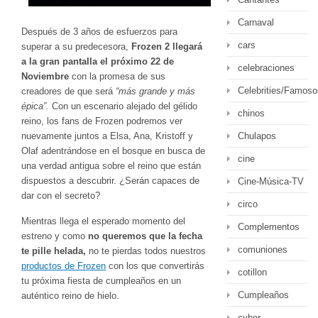
Carnaval
Después de 3 años de esfuerzos para
cars
superar a su predecesora,
Frozen 2 llegará
a la gran pantalla el próximo 22 de
celebraciones
Noviembre
con la promesa de sus
Celebrities/Famoso
creadores de que será
“más grande y más
épica”.
Con un escenario alejado del gélido
chinos
reino, los fans de Frozen podremos ver
Chulapos
nuevamente juntos a Elsa, Ana, Kristoff y
Olaf adentrándose en el bosque en busca de
cine
una verdad antigua sobre el reino que están
dispuestos a descubrir. ¿Serán capaces de
Cine-Música-TV
dar con el secreto?
circo
Mientras llega el esperado momento del
Complementos
estreno y como
no queremos que la fecha
comuniones
te pille helada,
no te pierdas todos nuestros
productos de Frozen
con los que convertirás
cotillon
tu próxima fiesta de cumpleaños en un
Cumpleaños
auténtico reino de hielo.
cyber