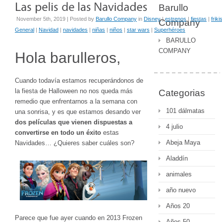
Barullo
November 5th, 2019 | Posted by
Barullo Company
in
Disney
|
estrenos
|
fiestas
|
friki
Company
General
|
Navidad
|
navidades
|
niñas
|
niños
|
star wars
|
Superhéroes
BARULLO
COMPANY
Hola barulleros,
Cuando todavía estamos recuperándonos de
la fiesta de Halloween no nos queda más
Categorias
remedio que enfrentarnos a la semana con
101 dálmatas
una sonrisa, y es que estamos desando ver
dos películas que vienen dispuestas a
4 julio
convertirse en todo un éxito
estas
Abeja Maya
Navidades… ¿Quieres saber cuáles son?
Aladdín
animales
año nuevo
Años 20
Parece que fue ayer cuando en 2013 Frozen
Años 50