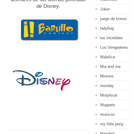
de Disney.
Joker
juego de tronos
ladybug
los increibles
Los Vengadores
Malefica
Mia and me
Minions
monday
Morphsuit
Muppets
musicos
my little pony
Navidad