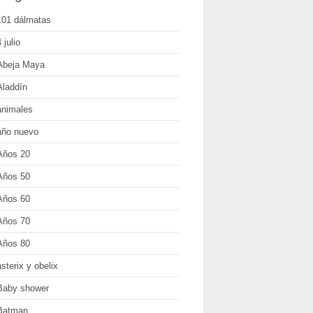
101 dálmatas
 julio
Abeja Maya
Aladdín
animales
año nuevo
Años 20
Años 50
Años 60
Años 70
Años 80
asterix y obelix
Baby shower
Batman