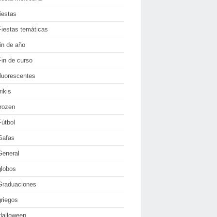
fiestas
Fiestas temáticas
fin de año
Fin de curso
fluorescentes
rikis
frozen
Fútbol
Gafas
General
globos
Graduaciones
griegos
Halloween