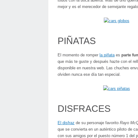
todos con la boca abierta. Más de uno querrá l
mejor y es el merecedor de semejante regalo
PIÑATAS
El momento de romper
la piñata
es
parte fu
que más te guste y después hazte con el rel
disponible en nuestra web. Las chuches envue
olviden nunca ese día tan especial.
DISFRACES
El disfraz
de su personaje favorito
Rayo Mc
que se convierta en un auténtico piloto de c
con sus amigos por el puesto número 1 del p