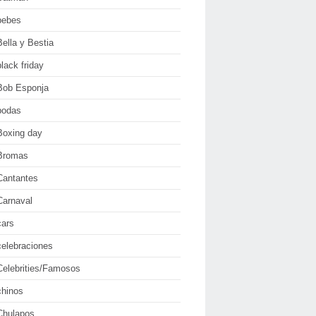
bebes
Bella y Bestia
black friday
Bob Esponja
bodas
Boxing day
Bromas
Cantantes
Carnaval
cars
celebraciones
Celebrities/Famosos
chinos
Chulapos