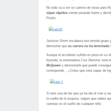
No todo va a ser un camino de rosas para
R
súper rápidos
vienen pisando fuerte y decid
Pistón.
Jackson Storm
encabeza ese temido grupo y 
demostrar que
su carrera no ha terminado 
Aunque el accidente sufrido en pista en su úl
leyenda, la entrenadora
Cruz Ramírez
será l
McQueen
y demostrarle que puede conseguir 
corresponde… ¿Crees que será capaz de log
Si eres una de las que ya ha ido al cine a v
la vuelta de la esquina, seguro que sabes q
carreras es el sueño de cualquier niño.