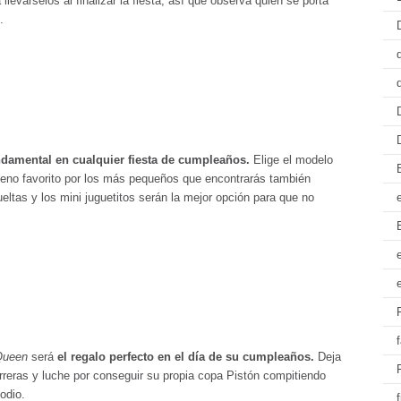
levárselos al finalizar la fiesta, así que observa quién se porta
.
ndamental en cualquier fiesta de cumpleaños.
Elige el modelo
leno favorito por los más pequeños que encontrarás también
ltas y los mini juguetitos serán la mejor opción para que no
Queen
será
el regalo perfecto en el día de su cumpleaños.
Deja
arreras y luche por conseguir su propia copa Pistón compitiendo
odio.