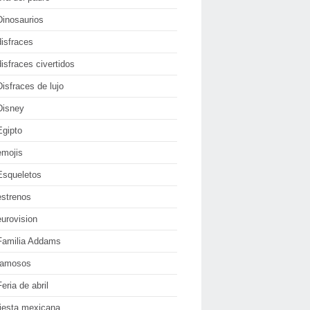
Dinosaurios
disfraces
disfraces civertidos
Disfraces de lujo
Disney
Egipto
emojis
Esqueletos
estrenos
eurovision
Familia Addams
famosos
Feria de abril
fiesta mexicana