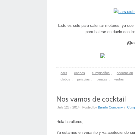
Esto es solo para calentar motores, ya que
para batirse en duelo con l
¡Que
cars
,
coches
,
cumpleaños
,
decoracion
globos
,
peliculas
,
piñatas
,
vajillas
July 12th, 2014 | Posted by
Barullo Company
in
Cump
Hola barulleros,
Ya estamos en veranito y va apeteciendo s