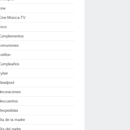
cine
Cine-Música-TV
circo
Complementos
comuniones
cotillon
Cumpleaños
cyber
Deadpool
decoraciones
descuentos
Despedidas
Dia de la madre
Día del padre