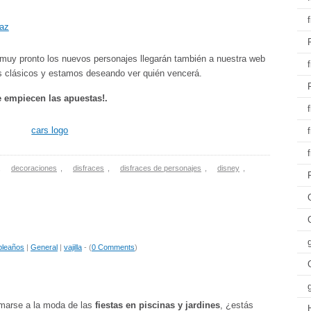
 muy pronto los nuevos personajes llegarán también a nuestra web
os clásicos y estamos deseando ver quién vencerá.
 empiecen las apuestas!.
f
,
decoraciones
,
disfraces
,
disfraces de personajes
,
disney
,
leaños
|
General
|
vajilla
- (
0 Comments
)
umarse a la moda de las
fiestas en piscinas y jardines
, ¿estás