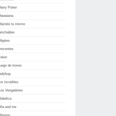
Harry Potter
Hawaiana
Háztelo tu mismo
hinchables
Hippies
Inocentes
Joker
juego de tronos
ladybug
los increibles
Los Vengadores
Malefica
Mia and me
Minions