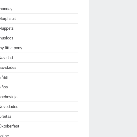
monday
Morphsuit
Muppets
musicos
my little pony
Navidad
navidades
niñas
niños
nochevieja
Novedades
Ofertas
Oktoberfest
online