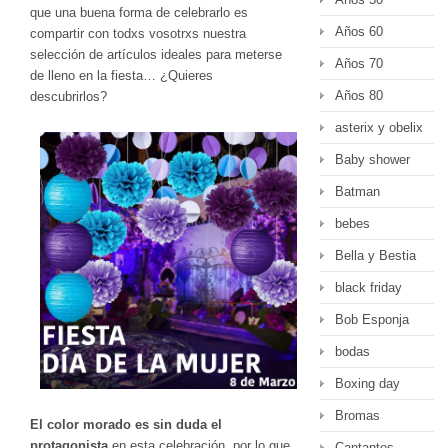
que una buena forma de celebrarlo es
Años 60
compartir con todxs vosotrxs nuestra
selección de artículos ideales para meterse
Años 70
de lleno en la fiesta… ¿Quieres
Años 80
descubrirlos?
asterix y obelix
Baby shower
Batman
bebes
Bella y Bestia
black friday
Bob Esponja
bodas
Boxing day
Bromas
El color morado es sin duda el
protagonista
en esta celebración, por lo que
Cantantes