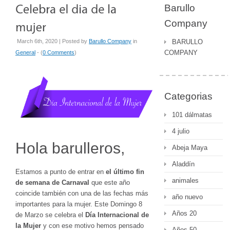
Barullo
Company
March 6th, 2020 | Posted by
Barullo Company
in
BARULLO
COMPANY
General
- (
0 Comments
)
Categorias
101 dálmatas
4 julio
Hola barulleros,
Abeja Maya
Aladdín
Estamos a punto de entrar en
el último fin
animales
de semana de Carnaval
que este año
coincide también con una de las fechas más
año nuevo
importantes para la mujer. Este Domingo 8
Años 20
de Marzo se celebra el
Día Internacional de
la Mujer
y con ese motivo hemos pensado
Años 50