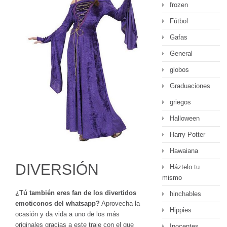
frozen
Fútbol
Gafas
General
globos
Graduaciones
griegos
Halloween
Harry Potter
Hawaiana
DIVERSIÓN
Háztelo tu
mismo
¿Tú también eres fan de los divertidos
hinchables
emoticonos del whatsapp?
Aprovecha la
Hippies
ocasión y da vida a uno de los más
originales gracias a este traje con el que
Inocentes