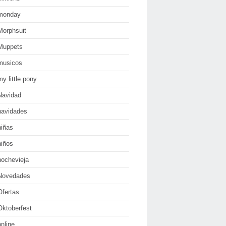
monday
Morphsuit
Muppets
musicos
my little pony
Navidad
navidades
niñas
niños
nochevieja
Novedades
Ofertas
Oktoberfest
online