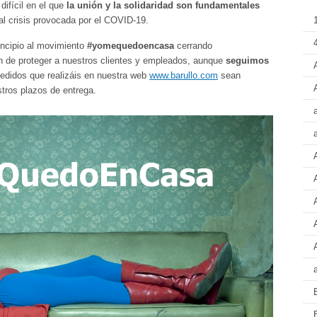
fícil en el que
la unión y la solidaridad son fundamentales
tual crisis provocada por el COVID-19.
4
ncipio al movimiento
#yomequedoencasa
cerrando
in de proteger a nuestros clientes y empleados, aunque
seguimos
edidos que realizáis en nuestra web
www.barullo.com
sean
tros plazos de entrega.