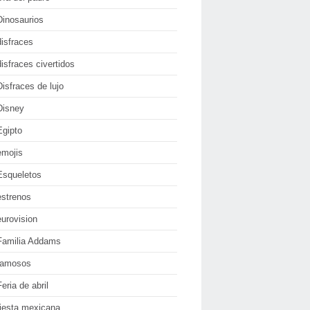
Dinosaurios
disfraces
disfraces civertidos
Disfraces de lujo
Disney
Egipto
emojis
Esqueletos
estrenos
eurovision
Familia Addams
famosos
Feria de abril
fiesta mexicana