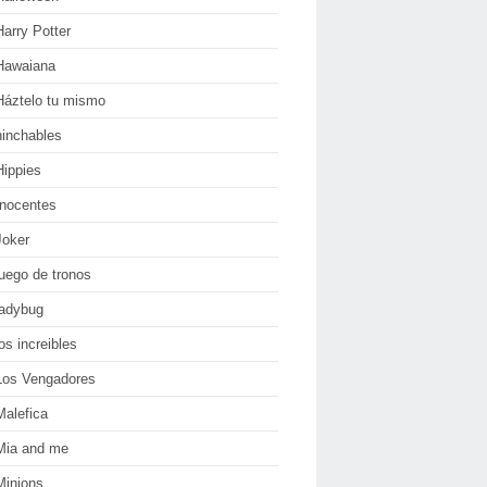
Harry Potter
Hawaiana
Háztelo tu mismo
hinchables
Hippies
Inocentes
Joker
juego de tronos
ladybug
los increibles
Los Vengadores
Malefica
Mia and me
Minions