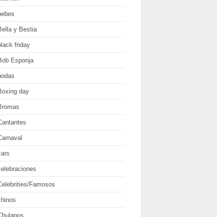
bebes
Bella y Bestia
black friday
Bob Esponja
bodas
Boxing day
Bromas
Cantantes
Carnaval
cars
celebraciones
Celebrities/Famosos
chinos
Chulapos