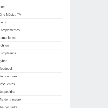
cine
Cine-Música-TV
circo
Complementos
comuniones
cotillon
Cumpleaños
cyber
Deadpool
decoraciones
descuentos
Despedidas
Dia de la madre
Día del padre