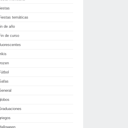
fiestas
Fiestas temáticas
fin de año
Fin de curso
fluorescentes
rikis
frozen
Fútbol
Gafas
General
globos
Graduaciones
griegos
Halloween