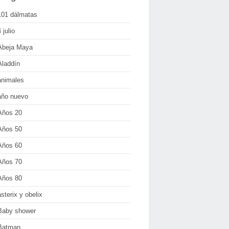
101 dálmatas
 julio
Abeja Maya
Aladdín
animales
año nuevo
Años 20
Años 50
Años 60
Años 70
Años 80
asterix y obelix
Baby shower
Batman